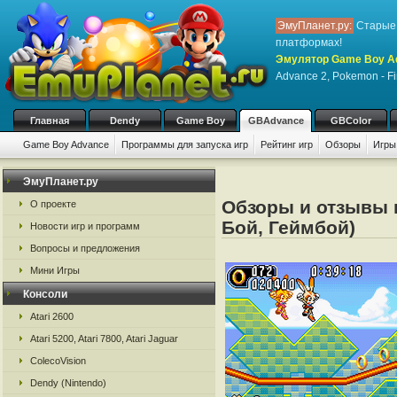
ЭмуПланет.ру:
Старые 
платформах!
Эмулятор Game Boy A
Advance 2, Pokemon - Fi
Главная
Dendy
Game Boy
GBAdvance
GBColor
Game Boy Advance
Программы для запуска игр
Рейтинг игр
Обзоры
Игры
ЭмуПланет.ру
Обзоры и отзывы 
О проекте
Бой, Геймбой)
Новости игр и программ
Вопросы и предложения
Мини Игры
Консоли
Atari 2600
Atari 5200, Atari 7800, Atari Jaguar
ColecoVision
Dendy (Nintendo)