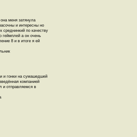
 она меня затянула
расочны и интересны но
к среднинкий по качеству
о геймплей а он очень
ение 8 и в итоге я ей
ельник
ки и гонки на сумашедшей
изведённая компанией
л и отправляемся в
а