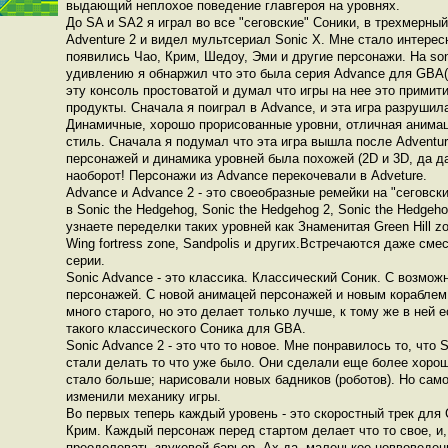
выдающий неплохое поведение главгероя на уровнях.
До SA и SA2 я играл во все "сеговские" Соники, в трехмерный
Adventure 2 и видел мультсериал Sonic X. Мне стало интерес
появились Чао, Крим, Шедоу, Эми и другие персонажи. На son
удивлению я обнаржил что это была серия Advance для GBA(!
эту консоль простоватой и думал что игры на нее это прими
продукты. Сначала я поиграл в Advance, и эта игра разрушил
Динамичные, хорошо прорисованные уровни, отличная анимац
стиль. Сначала я подумал что эта игра вышла после Adventur
персонажей и динамика уровней была похожей (2D и 3D, да да
наоборот! Персонажи из Advance перекочевали в Adveture.
Advance и Advance 2 - это своеобразные ремейки на "сеговск
в Sonic the Hedgehog, Sonic the Hedgehog 2, Sonic the Hedgeho
узнаете переделки таких уровней как Знаменитая Green Hill zo
Wing fortress zone, Sandpolis и других.Встречаются даже сме
серии.
Sonic Advance - это классика. Классический Соник. С возмож
персонажей. С новой анимацей персонажей и новым кораблем
много старого, но это делает только лучше, к тому же в ней е
такого классического Соника для GBA.
Sonic Advance 2 - это что то новое. Мне понравилось то, что 
стали делать то что уже было. Они сделали еще более хоро
стало больше; нарисовали новых бадников (роботов). Но само
изменили механику игры.
Во первых теперь каждый уровень - это скоростный трек для 
Крим. Каждый персонаж перед стартом делает что то свое, и,
преодолевать звуковой барьер. Ах да, маленькое новвоведени