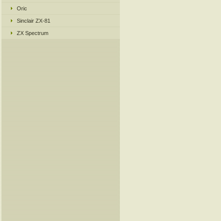
Oric
Sinclair ZX-81
ZX Spectrum