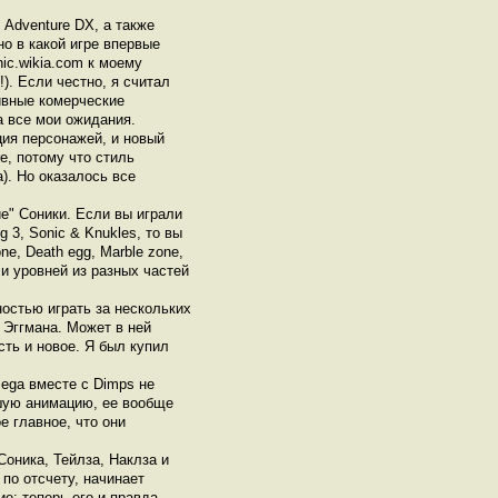
 Adventure DX, а также
но в какой игре впервые
ic.wikia.com к моему
). Если честно, я считал
тивные комерческие
а все мои ожидания.
ия персонажей, и новый
e, потому что стиль
). Но оказалось все
ие" Соники. Если вы играли
g 3, Sonic & Knukles, то вы
ne, Death egg, Marble zone,
си уровней из разных частей
ностью играть за нескольких
 Эггмана. Может в ней
сть и новое. Я был купил
Sega вместе с Dimps не
шую анимацию, ее вообще
е главное, что они
Соника, Тейлза, Наклза и
 по отсчету, начинает
е: теперь его и правда