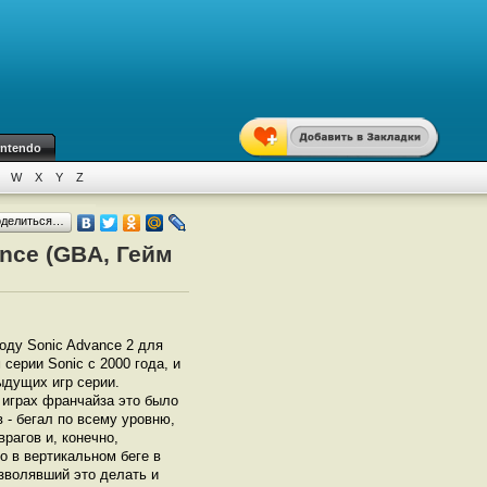
intendo
W
X
Y
Z
оделиться…
nce (GBA, Гейм
воду Sonic Advance 2 для
серии Sonic с 2000 года, и
ыдущих игр серии.
х играх франчайза это было
 - бегал по всему уровню,
агов и, конечно,
о в вертикальном беге в
зволявший это делать и