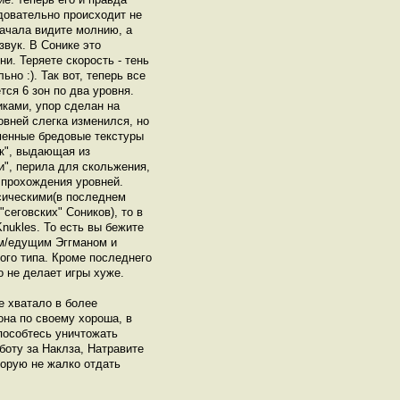
едовательно происходит не
начала видите молнию, а
звук. В Сонике это
и. Теряете скорость - тень
ьно :). Так вот, теперь все
тся 6 зон по два уровня.
ками, упор сделан на
овней слегка изменился, но
рменные бредовые текстуры
ек", выдающая из
и", перила для скольжения,
 прохождения уровней.
сическими(в последнем
"сеговских" Соников), то в
nukles. То есть вы бежите
им/едущим Эггманом и
кого типа. Кроме последнего
о не делает игры хуже.
е хватало в более
она по своему хороша, в
способтесь уничтожать
боту за Наклза, Натравите
торую не жалко отдать