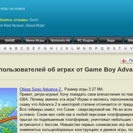
игры на новых
dvance, отзывы:
Sonic
re Red Version, Ghost Rider
MAME
Мини Игры
Nintendo 64
PC Engine
Sega
SN
:
#
A
B
C
D
E
F
G
H
I
J
K
L
M
N
O
P
Q
R
S
T
U
V
П
пользователей об играх от Game Boy Adva
Обзор Sonic Advance 2
,
Размер игры 3.27 Мб.
Привет, ретро-игроки! Хочу поведать свои впечатления по по
GBA. Почему именно эта игра? Играю и являюсь поклонником 
скажу что Advance 2 в некоторой степени отличается от пред
Все геймеры знают, что Соник - сверхзвуковой еж. Но во все
условно. Соник вел себя как и любой персонаж платформеров
прыгал по подвешенным платформам, уничтожал небольших вр
встречался с боссом. Новшество первых сониковских игр был
знаменитых кольцеоборазных конструкциях и движок игры, по