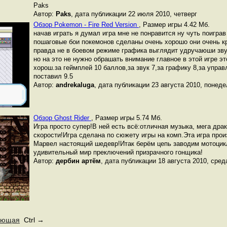
Paks
Автор:
Paks
, дата публикации 22 июля 2010, четверг
Обзор Pokemon - Fire Red Version
,
Размер игры 4.42 Мб.
начав играть я думал игра мне не понравится ну чуть поиграв
пошаговые бои покемонов сделаны очень хорошо они очень к
правда не в боевом режиме графика выглядит удручаюши зву
но на это не нужно обрашать внимание главное в этой игре эт
хорош.за геймплей 10 баллов,за звук 7,за графику 8,за управл
поставил 9.5
Автор:
andrekaluga
, дата публикации 23 августа 2010, понед
Обзор Ghost Rider
,
Размер игры 5.74 Мб.
Игра просто супер!В ней есть всё:отличная музыка, мега дра
скорости!Игра сделана по сюжету игры на комп.Эта игра про
Марвел настоящий шедевр!Итак берём цепь заводим мотоцик
удивительный мир преключений призрачного гонщика!
Автор:
дербин артём
, дата публикации 18 августа 2010, сред
ующая
Ctrl →