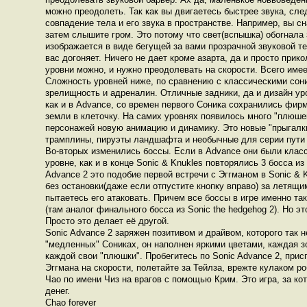
можно преодолеть. Так как вы двигаетесь быстрее звука, сл
совпадение тела и его звука в пространстве. Например, вы с
затем слышите гром. Это потому что свет(вспышка) обогнала 
изображается в виде бегущей за вами прозрачной звуковой тен
вас догоняет. Ничего не дает кроме азарта, да и просто прикол
уровни можно, и нужно преодолевать на скорости. Всего имее
Сложность уровней ниже, по сравнению с классическими сони
зрелищность и адреналин. Отличные задники, да и дизайн ур
как и в Advance, со времен первого Соника сохранились фи
земли в клеточку. На самих уровнях появилось много "плюш
персонажей новую анимацию и динамику. Это новые "прыгалк
трамплины, пируэты ландшафта и необычные для серии пути
Во-вторых изменились боссы. Если в Advance они были клас
уровне, как и в конце Sonic & Knukles повторялись 3 босса из 
Advance 2 это подобие первой встречи с Эггманом в Sonic & K
без остановки(даже если отпустите кнопку вправо) за летящ
пытаетесь его атаковать. Причем все боссы в игре именно та
(там аналог финального босса из Sonic the hedgehog 2). Но эт
Просто это делает её другой.
Sonic Advance 2 заряжен позитивом и драйвом, которого так н
"медленных" Сониках, он наполнен яркими цветами, каждая з
каждой свои "плюшки". Пробегитесь по Sonic Advance 2, при
Эггмана на скорости, полетайте за Тейлза, врежте кулаком ро
Чао по имени Чиз на врагов с помощью Крим. Это игра, за ко
денег.
Chao forever