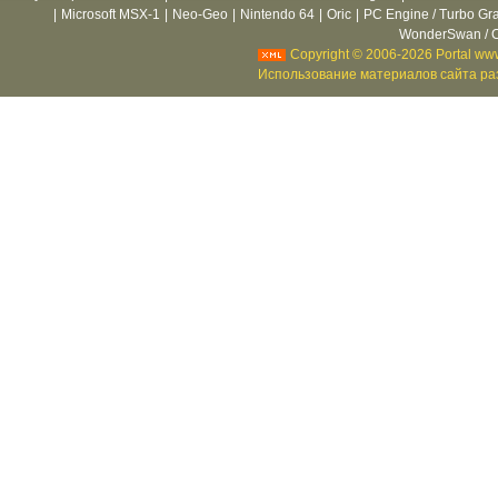
|
Microsoft MSX-1
|
Neo-Geo
|
Nintendo 64
|
Oric
|
PC Engine / Turbo Gr
WonderSwan / C
Copyright © 2006-2026 Portal www
Использование материалов сайта раз