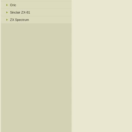
Oric
Sinclair ZX-81
ZX Spectrum