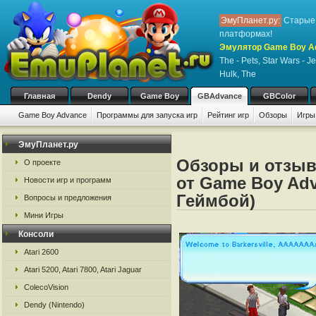
ЭмуПланет.ру:
Старые 
платформах!
Эмулятор Game Boy A
The - Pets, Star Wars - J
Hulk, The
Главная
Dendy
Game Boy
GBAdvance
GBColor
Game Boy Advance
Программы для запуска игр
Рейтинг игр
Обзоры
Игры
ЭмуПланет.ру
Обзоры и отзыв
О проекте
от Game Boy Adv
Новости игр и программ
Геймбой)
Вопросы и предложения
Мини Игры
Консоли
Atari 2600
Atari 5200, Atari 7800, Atari Jaguar
ColecoVision
Dendy (Nintendo)