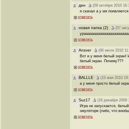
ден
(09 октября 2010 16:
я скачал а у мя появляется
ответить
новая папка (2)
(07 авг
ураааааааааааааааааааааа
ответить
Ansver
(06 июля 2010 11
Вот и у меня белый экран! 
белый экран. Почему???
ответить
BALLLE
(10 мая 2010 19:
а у меня просто белый экра
ответить
Suz17
(18 декабря 2009 
Игра не запускается, белый
эмуляторе (либо, что вообщ
ответить