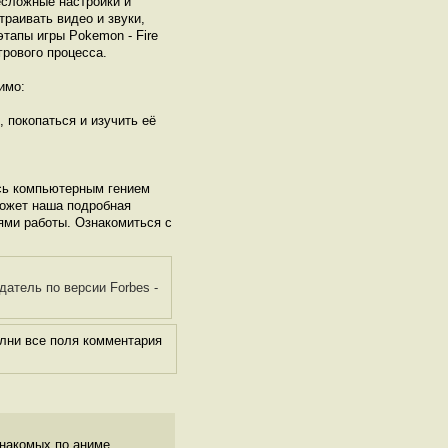
есложные настройки и
раивать видео и звуки,
тапы игры Pokemon - Fire
грового процесса.
имо:
, покопаться и изучить её
сь компьютерным гением
может наша подробная
ями работы. Ознакомиться с
датель по версии Forbes -
лни все поля комментария
знакомых по аниме