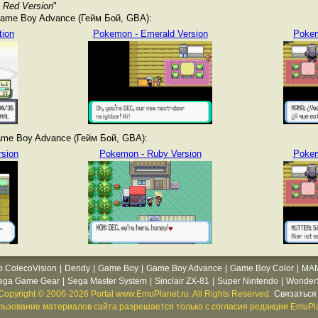
 Red Version
"
ame Boy Advance (Гейм Бой, GBA):
tion
Pokemon - Emerald Version
Pokem
me Boy Advance (Гейм Бой, GBA):
rsion
Pokemon - Ruby Version
Pokem
o ColecoVision
|
Dendy
|
Game Boy
|
Game Boy Advance
|
Game Boy Color
|
MA
ega Game Gear
|
Sega Master System
|
Sinclair ZX-81
|
Super Nintendo
|
WonderS
Copyright © 2006-2026 Portal www.EmuPlanet.ru. All Rights Reserved.
Связаться 
ьзование материалов сайта разрешается только с согласия редакции EmuPla