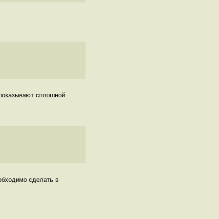
е показывают сплошной
еобходимо сделать в