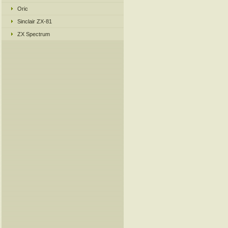
Oric
Sinclair ZX-81
ZX Spectrum