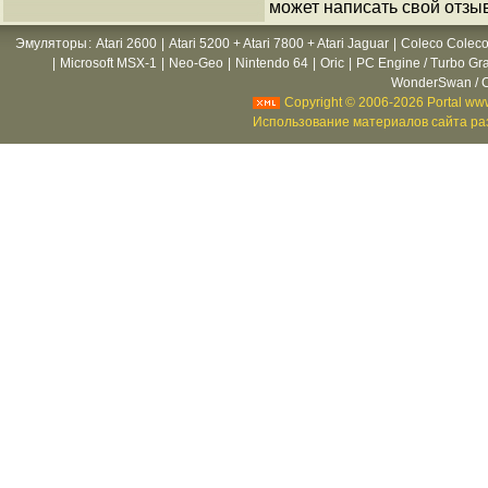
может написать свой отзы
Эмуляторы
:
Atari 2600
|
Atari 5200 + Atari 7800 + Atari Jaguar
|
Coleco Coleco
|
Microsoft MSX-1
|
Neo-Geo
|
Nintendo 64
|
Oric
|
PC Engine / Turbo Gr
WonderSwan / C
Copyright © 2006-2026 Portal www
Использование материалов сайта раз