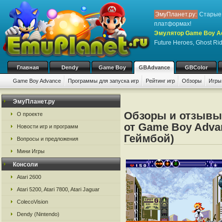
ЭмуПланет.ру:
Старые 
платформах!
Эмулятор Game Boy A
Future Heroes, Ghost Rid
Главная
Dendy
Game Boy
GBAdvance
GBColor
Game Boy Advance
Программы для запуска игр
Рейтинг игр
Обзоры
Игры
ЭмуПланет.ру
Обзоры и отзывы 
О проекте
от Game Boy Adva
Новости игр и программ
Геймбой)
Вопросы и предложения
Мини Игры
Консоли
Atari 2600
Atari 5200, Atari 7800, Atari Jaguar
ColecoVision
Dendy (Nintendo)