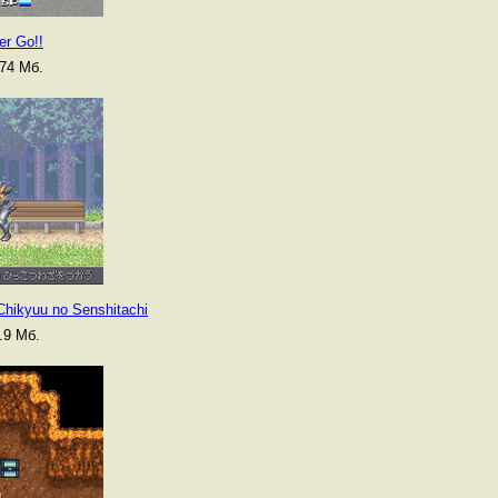
er Go!!
74 Мб.
Chikyuu no Senshitachi
.9 Мб.