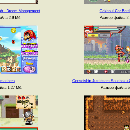
ah - Dream Management
Gekitou! Car Battl
йла 2.9 Мб.
Размер файла 2.
mashers
Genseishin Justirisers Souchaku 
йла 1.27 Мб.
Размер файла 5