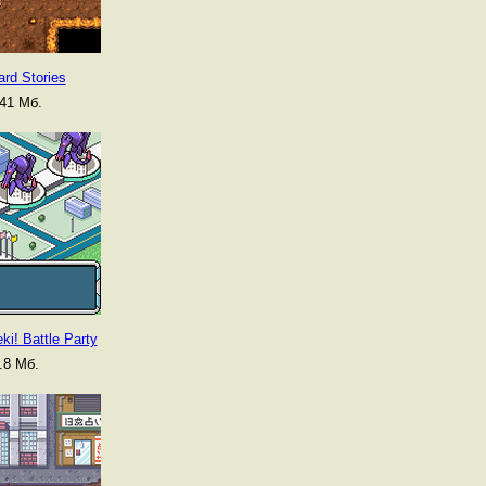
rd Stories
41 Мб.
i! Battle Party
.8 Мб.