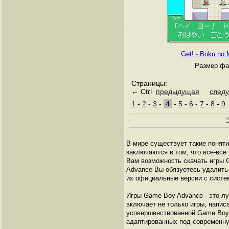
Get! - Boku no
Размер фа
Страницы:
← Ctrl
предыдущая
след
1
-
2
-
3
-
4
-
5
-
6
-
7
-
8
-
9
Э
В мире существует такие поняти
заключаются в том, что все-все
Вам возможность скачать игры 
Advance Вы обязуетесь удалить
их официальные версии с систе
Игры Game Boy Advance - это лу
включает не только игры, напис
усовершенствованной Game Boу C
адаптированных под современн