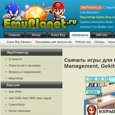
ЭмуПланет.ру:
Старые 
платформах!
Эмулятор Game Boy Ad
Gekitou Densetsu Noah 
Gekitou! Car Battler Go!!
Главная
Dendy
Game Boy
GBAdvance
GBColor
Game Boy Advance
Программы для запуска игр
Рейтинг игр
Обзоры
Игры
ЭмуПланет.ру
Скачать игры для 
О проекте
Management, Gekito
Новости игр и программ
Вопросы и предложения
Мини Игры
Консоли
Atari 2600
Atari 5200, Atari 7800, Atari Jaguar
ColecoVision
Dendy (Nintendo)