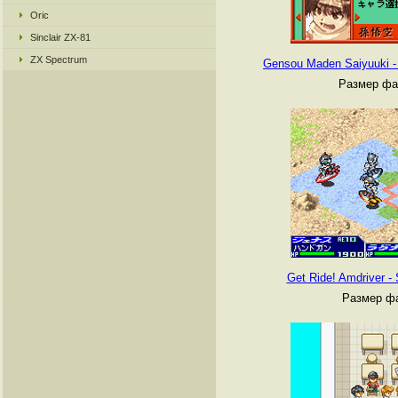
Oric
Sinclair ZX-81
ZX Spectrum
Gensou Maden Saiyuuki - 
Размер фа
Get Ride! Amdriver -
Размер фа