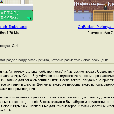
 Mushi Tsukamaete
GetBackers Dakkanya - 
йла 1.79 Мб.
Размер файла 7.
ующая
Ctrl →
тот раздел поддержали ребята, которые разместили свое сообщение:
я как "интеллектуальная собственность" и "авторские права". Существую
 права на игры Game Boy Advance принадлежат их авторам и разработчи
GВА только для ознакомления с ними. После такого "свидания" с прило
 все их папки и файлы. Для легального же персонального использовани
мами воспроизведения.
чшие приключения, одни из которых известны нам с детства, а другие 
анные конкретно для неё. В этом каталоге Вы найдете и приложения от 
olor, и игры 90-х, написанные для компьютеров, и хиты известных игро
ую GВА.