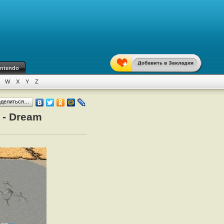
intendo
W
X
Y
Z
оделиться…
 - Dream