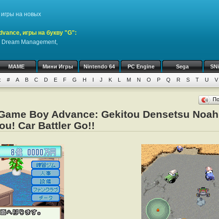
игры на новых
vance, игры на букву "G":
- Dream Management,
MAME
Мини Игры
Nintendo 64
PC Engine
Sega
SN
:
#
A
B
C
D
E
F
G
H
I
J
K
L
M
N
O
P
Q
R
S
T
U
V
П
Game Boy Advance: Gekitou Densetsu Noah
u! Car Battler Go!!