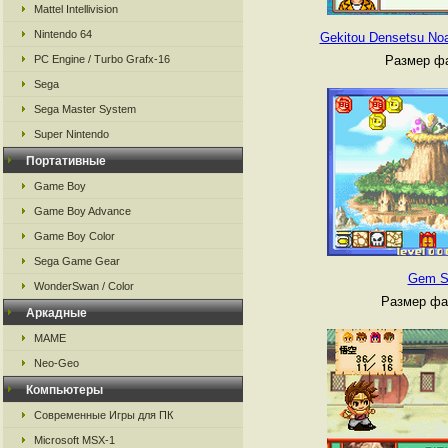
Mattel Intellivision
Nintendo 64
Gekitou Densetsu No
PC Engine / Turbo Grafx-16
Размер фа
Sega
Sega Master System
Super Nintendo
Портативные
Game Boy
Game Boy Advance
Game Boy Color
Sega Game Gear
Gem S
WonderSwan / Color
Размер фа
Аркадные
MAME
Neo-Geo
Компьютеры
Современные Игры для ПК
Microsoft MSX-1