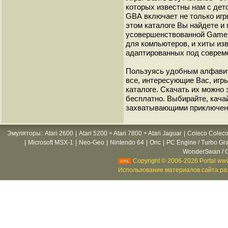
которых известны нам с детс
GВА включает не только игр
этом каталоге Вы найдете и
усовершенствованной Game B
для компьютеров, и хиты из
адаптированных под соврем
Пользуясь удобным алфавит
все, интересующие Вас, игр
каталоге. Скачать их можно
бесплатно. Выбирайте, кача
захватывающими приключен
Эмуляторы
:
Atari 2600
|
Atari 5200 + Atari 7800 + Atari Jaguar
|
Coleco Coleco
|
Microsoft MSX-1
|
Neo-Geo
|
Nintendo 64
|
Oric
|
PC Engine / Turbo Gr
WonderSwan / C
Copyright © 2006-2026 Portal www
Использование материалов сайта раз