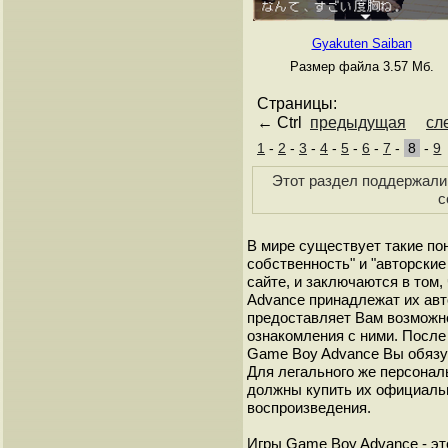
Gyakuten Saiban
Размер файла 3.57 Мб.
Страницы:
← Ctrl
предыдущая
сл
1
-
2
-
3
-
4
-
5
-
6
-
7
-
8
-
9
Этот раздел поддержали 
с
В мире существует такие по
собственность" и "авторские
сайте, и заключаются в том,
Advance принадлежат их авт
предоставляет Вам возможн
ознакомления с ними. После 
Game Boy Advance Вы обязуе
Для легального же персонал
должны купить их официаль
воспроизведения.
Игры Game Boy Advance - эт