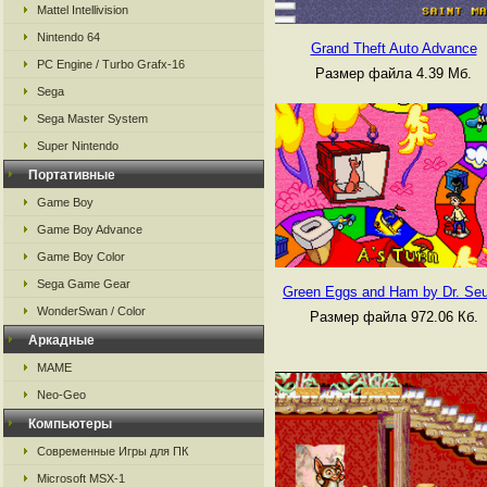
Mattel Intellivision
Nintendo 64
Grand Theft Auto Advance
PC Engine / Turbo Grafx-16
Размер файла 4.39 Мб.
Sega
Sega Master System
Super Nintendo
Портативные
Game Boy
Game Boy Advance
Game Boy Color
Sega Game Gear
Green Eggs and Ham by Dr. Se
WonderSwan / Color
Размер файла 972.06 Кб.
Аркадные
MAME
Neo-Geo
Компьютеры
Современные Игры для ПК
Microsoft MSX-1