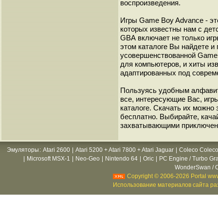
воспроизведения.
Игры Game Boy Advance - эт
которых известны нам с детс
GВА включает не только игр
этом каталоге Вы найдете и
усовершенствованной Game B
для компьютеров, и хиты из
адаптированных под соврем
Пользуясь удобным алфавит
все, интересующие Вас, игр
каталоге. Скачать их можно
бесплатно. Выбирайте, кача
захватывающими приключен
Эмуляторы
:
Atari 2600
|
Atari 5200 + Atari 7800 + Atari Jaguar
|
Coleco Coleco
|
Microsoft MSX-1
|
Neo-Geo
|
Nintendo 64
|
Oric
|
PC Engine / Turbo Gr
WonderSwan / C
Copyright © 2006-2026 Portal www
Использование материалов сайта раз