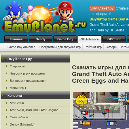
ЭмуПланет.ру:
Старые 
платформах!
Эмулятор Game Boy Ad
Grand Theft Auto Advanc
and Ham by Dr. Seuss
Главная
Dendy
Game Boy
GBAdvance
GBColor
Game Boy Advance
Программы для запуска игр
Рейтинг игр
Обзоры
Игры
ЭмуПланет.ру
Скачать игры для
О проекте
Grand Theft Auto A
Новости игр и программ
Green Eggs and Ha
Вопросы и предложения
Мини Игры
Консоли
Atari 2600
Atari 5200, Atari 7800, Atari Jaguar
ColecoVision
Dendy (Nintendo)