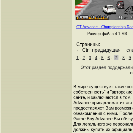
GT Advance - Championship Rac
Размер файла 4.1 Мб.
Страницы:
← Ctrl
предыдущая
сл
1
-
2
-
3
-
4
-
5
-
6
-
7
-
8
-
9
Этот раздел поддержали 
с
В мире существует такие по
собственность" и "авторские
сайте, и заключаются в том,
Advance принадлежат их авт
предоставляет Вам возможн
ознакомления с ними. После 
Game Boy Advance Вы обязуе
Для легального же персонал
должны купить их официаль