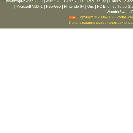
Эмуляторы
:
Atari 2600
|
Atari 5200 + Atari 7800 + Atari Jaguar
|
Coleco Coleco
|
Microsoft MSX-1
|
Neo-Geo
|
Nintendo 64
|
Oric
|
PC Engine / Turbo Gr
WonderSwan / C
Copyright © 2006-2026 Portal www
Использование материалов сайта раз