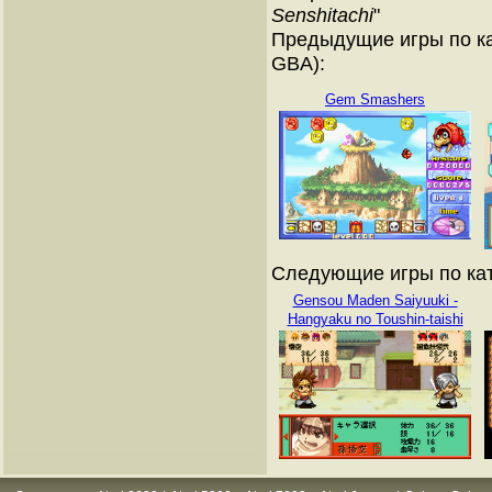
Senshitachi
"
Предыдущие игры по ка
GBA):
Gem Smashers
Следующие игры по кат
Gensou Maden Saiyuuki -
Hangyaku no Toushin-taishi