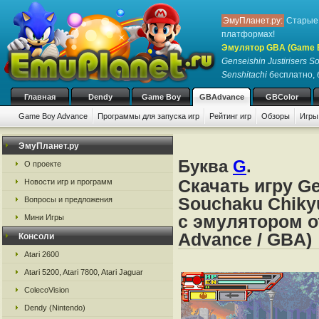
ЭмуПланет.ру:
Старые 
платформах!
Эмулятор GBA (Game 
Genseishin Justirisers 
Senshitachi
бесплатно, б
Главная
Dendy
Game Boy
GBAdvance
GBColor
Game Boy Advance
Программы для запуска игр
Рейтинг игр
Обзоры
Игры
ЭмуПланет.ру
Буква
G
.
О проекте
Скачать игру Ge
Новости игр и программ
Souchaku Chiky
Вопросы и предложения
с эмулятором о
Мини Игры
Advance / GBA)
Консоли
Atari 2600
Atari 5200, Atari 7800, Atari Jaguar
ColecoVision
Dendy (Nintendo)