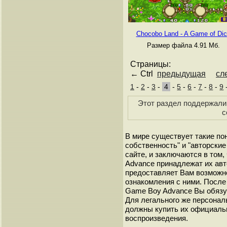
Chocobo Land - A Game of Di
Размер файла 4.91 Мб.
Страницы:
← Ctrl
предыдущая
сл
1
-
2
-
3
-
4
-
5
-
6
-
7
-
8
-
9
Этот раздел поддержали 
с
В мире существует такие по
собственность" и "авторские
сайте, и заключаются в том,
Advance принадлежат их авт
предоставляет Вам возможн
ознакомления с ними. После 
Game Boy Advance Вы обязуе
Для легального же персонал
должны купить их официаль
воспроизведения.