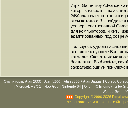
Игры Game Boy Advance - эт
которых известны нам с детс
GВА включает не только игр
этом каталоге Вы найдете и
усовершенствованной Game B
для компьютеров, и хиты из
адаптированных под соврем
Пользуясь удобным алфавит
все, интересующие Вас, игр
каталоге. Скачать их можно
бесплатно. Выбирайте, кача
захватывающими приключен
Эмуляторы
:
Atari 2600
|
Atari 5200 + Atari 7800 + Atari Jaguar
|
Coleco Coleco
|
Microsoft MSX-1
|
Neo-Geo
|
Nintendo 64
|
Oric
|
PC Engine / Turbo Gr
WonderSwan / C
Copyright © 2006-2026 Portal www
Использование материалов сайта раз