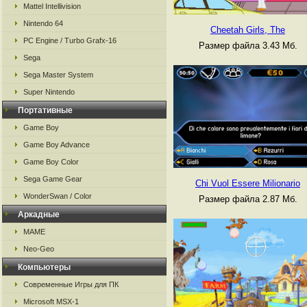
Mattel Intellivision
Nintendo 64
Cheetah Girls, The
PC Engine / Turbo Grafx-16
Размер файла 3.43 Мб.
Sega
Sega Master System
Super Nintendo
Портативные
Game Boy
Game Boy Advance
Game Boy Color
Sega Game Gear
Chi Vuol Essere Milionario
WonderSwan / Color
Размер файла 2.87 Мб.
Аркадные
MAME
Neo-Geo
Компьютеры
Современные Игры для ПК
Microsoft MSX-1