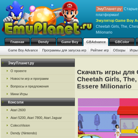
ЭмуПланет.ру:
Старые 
платформах!
Эмулятор Game Boy Ad
Cheetah Girls, The, Ches
Milionario
Главная
Dendy
Game Boy
GBAdvance
GBColor
Game Boy Advance
Программы для запуска игр
Рейтинг игр
Обзоры
Игры
ЭмуПланет.ру
Скачать игры для
О проекте
Cheetah Girls, The
Новости игр и программ
Essere Milionario
Вопросы и предложения
Мини Игры
Консоли
Atari 2600
Atari 5200, Atari 7800, Atari Jaguar
ColecoVision
Dendy (Nintendo)