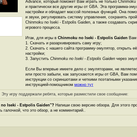
Advance, который поможет Вам играть не только Chinmoku no
и практически все другие игры от GBА. Эта программа-эм
настройки и обладает массой полезных функций. Она пом
и звуки, регулировать систему управления, сохранять про
Chinmoku no Iseki - Estpolis Gaiden, а также создавать ск
игрового процесса.
Итак, для игры в
Chinmoku no Iseki - Estpolis Gaiden
Вам 
1. Скачать и разархивировать саму игру;
2. Скачать с нашего сайта программу-эмулятор, открыть её
настройки;
3. Запустить
Chinmoku no Iseki - Estpolis Gaiden
через эмул
Если Вы впервые имеете дело с эмуляторами, не являете
или просто забыли, как запускаются игры от GBА, Вам по
инструкции со скриншотами и четкими поэтапными указани
инструкцией-помощником
можно тут
Эту игру поддержали ребята, которые разместили свое сообщение:
o Iseki - Estpolis Gaiden"?
Напиши свою версию обзора. Для этого про
 галочкой, что это обзор, а не комментарий..