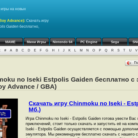
игры на новых
Boy Advance)
:
Скачать игру
olis Gaiden
бесплатно,
MAME
Мини Игры
Nintendo 64
PC Engine
Sega
SN
:
#
A
B
C
D
E
F
G
H
I
J
K
L
M
N
O
P
Q
R
S
T
U
V
П
moku no Iseki Estpolis Gaiden бесплатно с
y Advance / GBA)
Скачать игру Chinmoku no Iseki - Estp
Мб.)
Игра Chinmoku no Iseki - Estpolis Gaiden готова увести Ва
приключений, стоит только скачать и запустить её на ком
Iseki - Estpolis Gaiden осуществляется с помощью дополн
эмулятора. Мы рекомендуем бесплатно скачать с нашего с