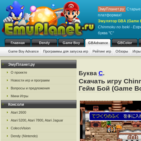
ЭмуПланет.ру:
Старые 
платформах!
Эмулятор GBA (Game 
Chinmoku no Iseki - Estp
буква "C"
Главная
Dendy
Game Boy
GBAdvance
GBColor
Game Boy Advance
Программы для запуска игр
Рейтинг игр
Обзоры
Игры
ЭмуПланет.ру
Буква
C
.
О проекте
Скачать игру Chin
Новости игр и программ
Гейм Бой (Game Bo
Вопросы и предложения
Мини Игры
Консоли
Atari 2600
Atari 5200, Atari 7800, Atari Jaguar
ColecoVision
Dendy (Nintendo)