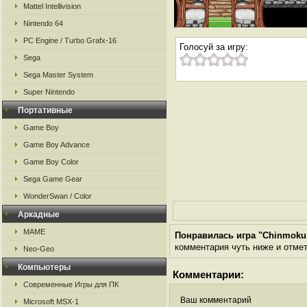
Mattel Intellivision
Nintendo 64
PC Engine / Turbo Grafx-16
Голосуй за игру:
Sega
Sega Master System
Super Nintendo
Портативные
Game Boy
Game Boy Advance
Game Boy Color
Sega Game Gear
WonderSwan / Color
Аркадные
MAME
Понравилась игра "Chinmoku n
комментария чуть ниже и отметь
Neo-Geo
Компьютеры
Комментарии:
Современные Игры для ПК
Ваш комментарий
Microsoft MSX-1