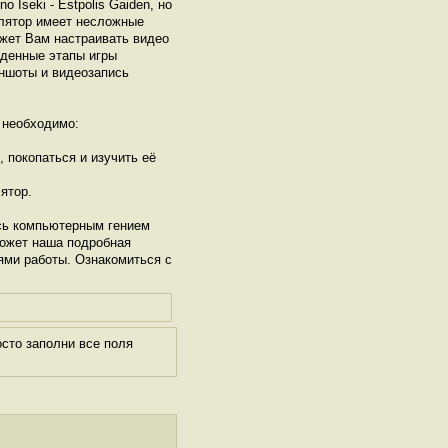
 Iseki - Estpolis Gaiden, но
улятор имеет несложные
ожет Вам настраивать видео
йденные этапы игры
риншоты и видеозапись
необходимо:
, покопаться и изучить её
ятор.
сь компьютерным гением
может наша подробная
ями работы. Ознакомиться с
сто заполни все поля