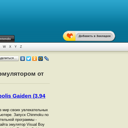
intendo
W
X
Y
Z
оделиться…
 эмулятором от
olis Gaiden (3.94
с в мир своих увлекательных
пьютере. Запуск Chinmoku no
ительной программы -
айта эмулятор Visual Boy