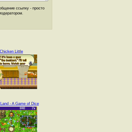
общение ссылку - просто
модератором.
Chicken Little
Land - A Game of Dice