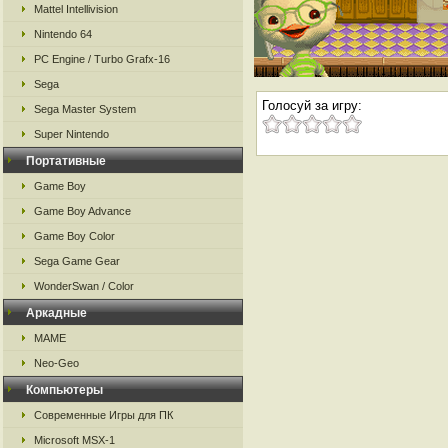
Mattel Intellivision
Nintendo 64
PC Engine / Turbo Grafx-16
Sega
Голосуй за игру:
Sega Master System
Super Nintendo
Портативные
Game Boy
Game Boy Advance
Game Boy Color
Sega Game Gear
WonderSwan / Color
Аркадные
MAME
Neo-Geo
Компьютеры
Современные Игры для ПК
Microsoft MSX-1