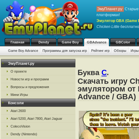
ЭмуПланет.ру:
Старые 
платформах!
Эмулятор GBA (Game 
Chicken Little
бесплатно,
Главная
Dendy
Game Boy
GBAdvance
GBColor
Game Boy Advance
Программы для запуска игр
Рейтинг игр
Обзоры
Игры
ЭмуПланет.ру
Буква
C
.
О проекте
Скачать игру Ch
Новости игр и программ
эмулятором от 
Вопросы и предложения
Advance / GBA)
Мини Игры
Консоли
Atari 2600
Atari 5200, Atari 7800, Atari Jaguar
ColecoVision
Dendy (Nintendo)