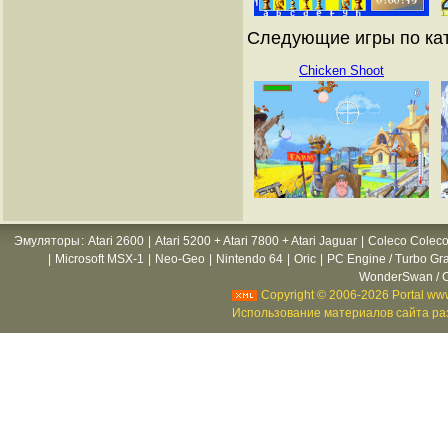
Следующие игры по кат
Chicken Shoot
Эмуляторы
:
Atari 2600
|
Atari 5200 + Atari 7800 + Atari Jaguar
|
Coleco Coleco
|
Microsoft MSX-1
|
Neo-Geo
|
Nintendo 64
|
Oric
|
PC Engine / Turbo Gr
WonderSwan / C
Copyright © 2006-2026 Portal www
Использование материалов сайта раз