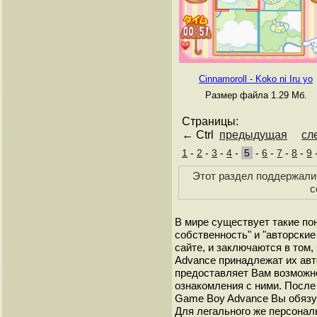
Cinnamoroll - Koko ni Iru yo
Размер файла 1.29 Мб.
Страницы:
← Ctrl
предыдущая
сл
1
-
2
-
3
-
4
-
5
-
6
-
7
-
8
-
9
Этот раздел поддержали 
с
В мире существует такие по
собственность" и "авторские
сайте, и заключаются в том,
Advance принадлежат их авт
предоставляет Вам возможн
ознакомления с ними. После 
Game Boy Advance Вы обязуе
Для легального же персонал