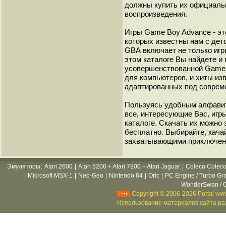
должны купить их официаль
воспроизведения.
Игры Game Boy Advance - эт
которых известны нам с детс
GВА включает не только игр
этом каталоге Вы найдете и
усовершенствованной Game B
для компьютеров, и хиты из
адаптированных под соврем
Пользуясь удобным алфавит
все, интересующие Вас, игр
каталоге. Скачать их можно
бесплатно. Выбирайте, кача
захватывающими приключен
Эмуляторы
:
Atari 2600
|
Atari 5200 + Atari 7800 + Atari Jaguar
|
Coleco Coleco
|
Microsoft MSX-1
|
Neo-Geo
|
Nintendo 64
|
Oric
|
PC Engine / Turbo Gr
WonderSwan / C
Copyright © 2006-2026 Portal www
Использование материалов сайта раз