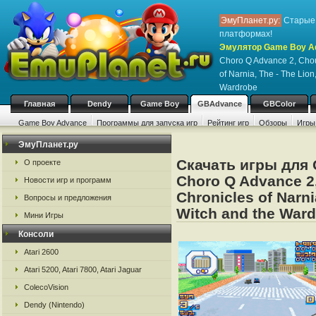
ЭмуПланет.ру:
Старые 
платформах!
Эмулятор Game Boy Ad
Choro Q Advance 2, Cho
of Narnia, The - The Lion
Wardrobe
Главная
Dendy
Game Boy
GBAdvance
GBColor
Game Boy Advance
Программы для запуска игр
Рейтинг игр
Обзоры
Игры
ЭмуПланет.ру
Скачать игры для
О проекте
Choro Q Advance 2
Новости игр и программ
Chronicles of Narni
Вопросы и предложения
Witch and the War
Мини Игры
Консоли
Atari 2600
Atari 5200, Atari 7800, Atari Jaguar
ColecoVision
Dendy (Nintendo)