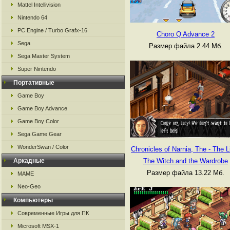
Mattel Intellivision
Nintendo 64
PC Engine / Turbo Grafx-16
Choro Q Advance 2
Sega
Размер файла 2.44 Мб.
Sega Master System
Super Nintendo
Портативные
Game Boy
Game Boy Advance
Game Boy Color
Sega Game Gear
WonderSwan / Color
Chronicles of Narnia, The - The L
Аркадные
The Witch and the Wardrobe
Размер файла 13.22 Мб.
MAME
Neo-Geo
Компьютеры
Современные Игры для ПК
Microsoft MSX-1