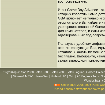
воспроизведения.
Игры Game Boy Advance - эт
которых известны нам с детс
GВА включает не только игр
этом каталоге Вы найдете и
усовершенствованной Game B
для компьютеров, и хиты из
адаптированных под соврем
Пользуясь удобным алфавит
все, интересующие Вас, игр
каталоге. Скачать их можно
бесплатно. Выбирайте, кача
захватывающими приключен
Эмуляторы
:
Atari 2600
|
Atari 5200 + Atari 7800 + Atari Jaguar
|
Coleco Coleco
|
Microsoft MSX-1
|
Neo-Geo
|
Nintendo 64
|
Oric
|
PC Engine / Turbo Gr
WonderSwan / C
Copyright © 2006-2026 Portal www
Использование материалов сайта раз