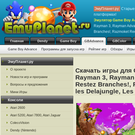
ЭмуПланет.ру:
Старые 
платформах!
Эмулятор Game Boy Ad
Rayman 3, Rayman Advan
Branches!, Razmoket Ren
Главная
Dendy
Game Boy
GBAdvance
GBColor
Game Boy Advance
Программы для запуска игр
Рейтинг игр
Обзоры
Игры
ЭмуПланет.ру
Скачать игры для
О проекте
Rayman 3, Rayman 
Новости игр и программ
Restez Branches!,
Вопросы и предложения
les Delajungle, Les
Мини Игры
Консоли
Atari 2600
Atari 5200, Atari 7800, Atari Jaguar
ColecoVision
Dendy (Nintendo)