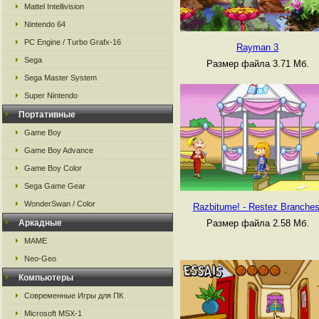
Mattel Intellivision
Nintendo 64
PC Engine / Turbo Grafx-16
Rayman 3
Sega
Размер файла 3.71 Мб.
Sega Master System
Super Nintendo
Портативные
Game Boy
Game Boy Advance
Game Boy Color
Sega Game Gear
WonderSwan / Color
Razbitume! - Restez Branches
Аркадные
Размер файла 2.58 Мб.
MAME
Neo-Geo
Компьютеры
Современные Игры для ПК
Microsoft MSX-1