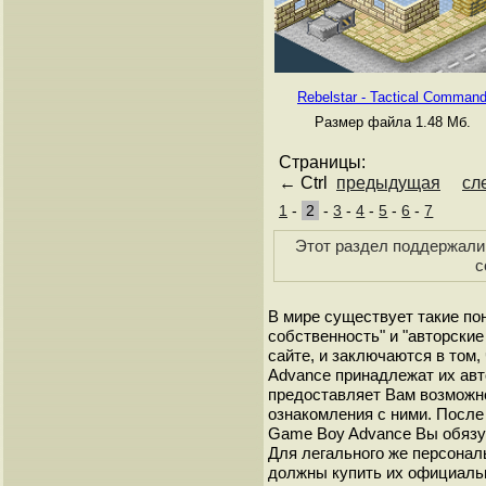
Rebelstar - Tactical Comman
Размер файла 1.48 Мб.
Страницы:
← Ctrl
предыдущая
сл
1
-
2
-
3
-
4
-
5
-
6
-
7
Этот раздел поддержали 
с
В мире существует такие по
собственность" и "авторские
сайте, и заключаются в том,
Advance принадлежат их авт
предоставляет Вам возможн
ознакомления с ними. После 
Game Boy Advance Вы обязуе
Для легального же персонал
должны купить их официаль