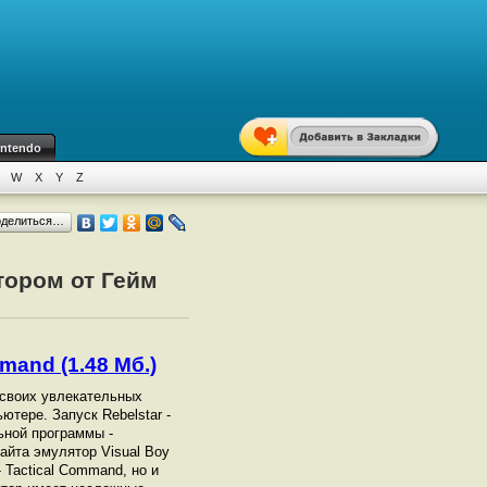
intendo
W
X
Y
Z
оделиться…
тором от Гейм
mmand (1.48 Мб.)
р своих увлекательных
ютере. Запуск Rebelstar -
ьной программы -
айта эмулятор Visual Boy
 Tactical Command, но и