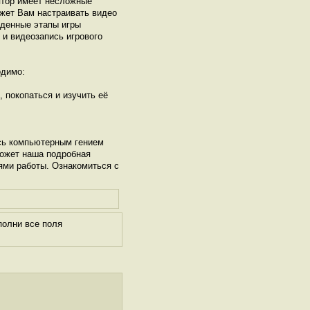
ятор имеет несложные
ожет Вам настраивать видео
йденные этапы игры
ы и видеозапись игрового
димо:
, покопаться и изучить её
сь компьютерным гением
может наша подробная
ями работы. Ознакомиться с
полни все поля