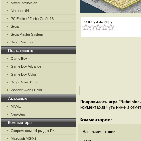
Mattel Intellivision
Nintendo 64
PC Engine / Turbo Grafx-16
Голосуй за игру:
Sega
Sega Master System
Super Nintendo
Портативные
Game Boy
Game Boy Advance
Game Boy Color
Sega Game Gear
WonderSwan / Color
Аркадные
Понравилась игра "Rebelstar 
MAME
комментария чуть ниже и отметь
Neo-Geo
Комментарии:
Компьютеры
Современные Игры для ПК
Ваш комментарий
Microsoft MSX-1