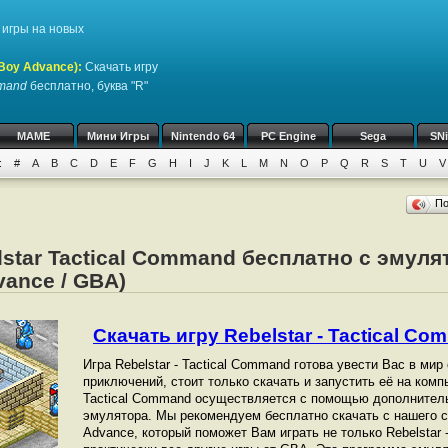
игры на новых
Boy Advance)
:
Скачать игру
mmand
бесплатно, буква "R"
MAME
Мини Игры
Nintendo 64
PC Engine
Sega
SN
:
#
A
B
C
D
E
F
G
H
I
J
K
L
M
N
O
P
Q
R
S
T
U
V
П
lstar Tactical Command бесплатно с эмуля
ance / GBA)
Скачать игру Rebelstar - Tactical Co
Игра Rebelstar - Tactical Command готова увести Вас в ми
приключений, стоит только скачать и запустить её на компь
Tactical Command осуществляется с помощью дополнител
эмулятора. Мы рекомендуем бесплатно скачать с нашего с
Advance, который поможет Вам играть не только Rebelstar -