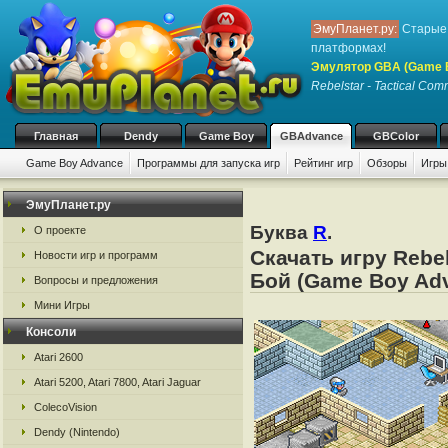
ЭмуПланет.ру:
Старые 
платформах!
Эмулятор GBA (Game 
Rebelstar - Tactical Co
Главная
Dendy
Game Boy
GBAdvance
GBColor
Game Boy Advance
Программы для запуска игр
Рейтинг игр
Обзоры
Игры
ЭмуПланет.ру
Буква
R
.
О проекте
Скачать игру Rebe
Новости игр и программ
Бой (Game Boy Adv
Вопросы и предложения
Мини Игры
Консоли
Atari 2600
Atari 5200, Atari 7800, Atari Jaguar
ColecoVision
Dendy (Nintendo)