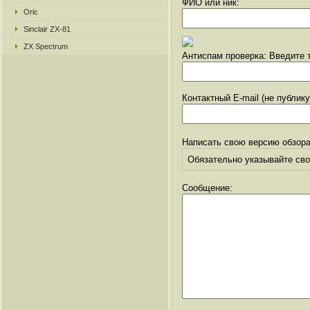
ФИО или ник:
Oric
Sinclair ZX-81
ZX Spectrum
Антиспам проверка: Введите т
Контактный E-mail (не публик
Написать свою версию обзора
Обязательно указывайте свое
Сообщение: