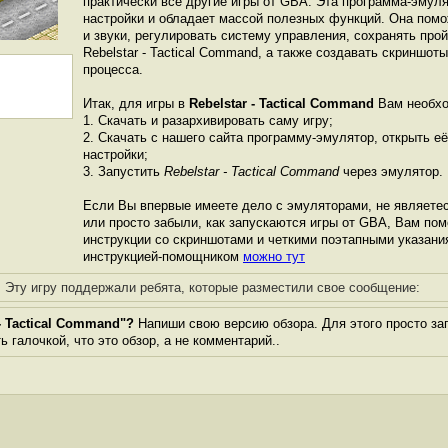
практически все другие игры от GBА. Эта программа-эмул
настройки и обладает массой полезных функций. Она пом
и звуки, регулировать систему управления, сохранять про
Rebelstar - Tactical Command, а также создавать скриншот
процесса.
Итак, для игры в
Rebelstar - Tactical Command
Вам необхо
1. Скачать и разархивировать саму игру;
2. Скачать с нашего сайта программу-эмулятор, открыть её
настройки;
3. Запустить
Rebelstar - Tactical Command
через эмулятор.
Если Вы впервые имеете дело с эмуляторами, не являете
или просто забыли, как запускаются игры от GBА, Вам по
инструкции со скриншотами и четкими поэтапными указани
инструкцией-помощником
можно тут
Эту игру поддержали ребята, которые разместили свое сообщение:
- Tactical Command"?
Напиши свою версию обзора. Для этого просто за
 галочкой, что это обзор, а не комментарий..