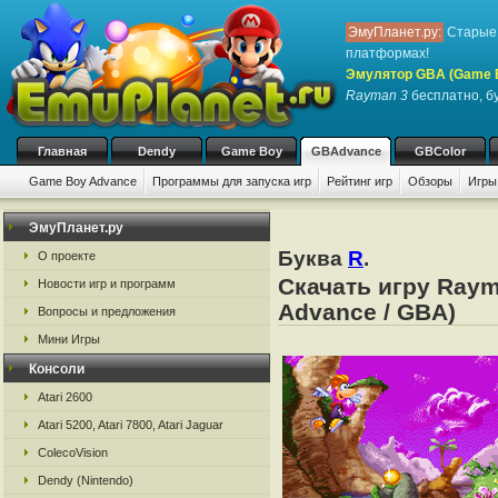
ЭмуПланет.ру:
Старые 
платформах!
Эмулятор GBA (Game 
Rayman 3
бесплатно, бу
Главная
Dendy
Game Boy
GBAdvance
GBColor
Game Boy Advance
Программы для запуска игр
Рейтинг игр
Обзоры
Игры
ЭмуПланет.ру
Буква
R
.
О проекте
Скачать игру Raym
Новости игр и программ
Advance / GBA)
Вопросы и предложения
Мини Игры
Консоли
Atari 2600
Atari 5200, Atari 7800, Atari Jaguar
ColecoVision
Dendy (Nintendo)