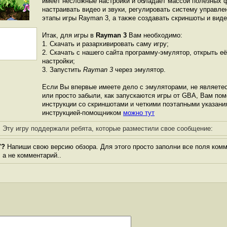
имеет несложные настройки и обладает массой полезных 
настраивать видео и звуки, регулировать систему управле
этапы игры Rayman 3, а также создавать скриншоты и виде
Итак, для игры в
Rayman 3
Вам необходимо:
1. Скачать и разархивировать саму игру;
2. Скачать с нашего сайта программу-эмулятор, открыть её
настройки;
3. Запустить
Rayman 3
через эмулятор.
Если Вы впервые имеете дело с эмуляторами, не являете
или просто забыли, как запускаются игры от GBА, Вам по
инструкции со скриншотами и четкими поэтапными указани
инструкцией-помощником
можно тут
Эту игру поддержали ребята, которые разместили свое сообщение:
"?
Напиши свою версию обзора. Для этого просто заполни все поля комм
, а не комментарий..