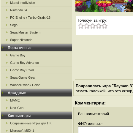
Mattel Intellivision
Nintendo 64
PC Engine / Turbo Grafx-16
Голосуй за игру:
Sega
Sega Master System
Super Nintendo
Портативные
Game Boy
Game Boy Advance
Game Boy Color
Sega Game Gear
WonderSwan / Color
Понравилась игра "Rayman 3
отметь галочкой, что это обзор
Аркадные
MAME
Комментарии:
Neo-Geo
Ваш комментарий
Компьютеры
Современные Игры для ПК
ФИО или ник:
Microsoft MSX-1