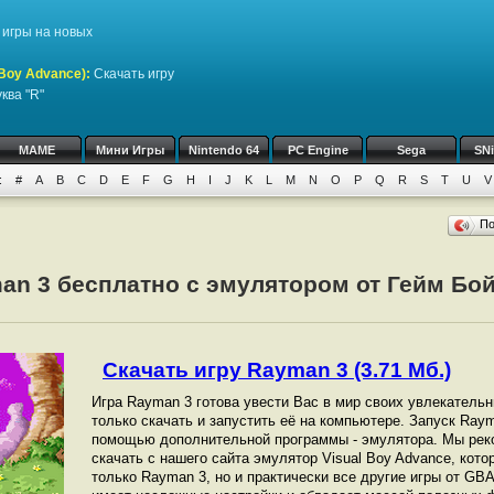
игры на новых
Boy Advance)
:
Скачать игру
ква "R"
MAME
Мини Игры
Nintendo 64
PC Engine
Sega
SN
:
#
A
B
C
D
E
F
G
H
I
J
K
L
M
N
O
P
Q
R
S
T
U
V
П
an 3 бесплатно с эмулятором от Гейм Бо
Скачать игру Rayman 3 (3.71 Мб.)
Игра Rayman 3 готова увести Вас в мир своих увлекатель
только скачать и запустить её на компьютере. Запуск Ray
помощью дополнительной программы - эмулятора. Мы рек
скачать с нашего сайта эмулятор Visual Boy Advance, кот
только Rayman 3, но и практически все другие игры от GB