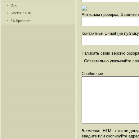
Oric
Sinclair ZX-81
Антиспам проверка: Введите т
ZX Spectrum
Контактный E-mail (не публик
Написать свою версию обзора
Обязательно указывайте свое
Сообщение:
Внимание:
HTML-тэги не допус
введите или скопируйте адре