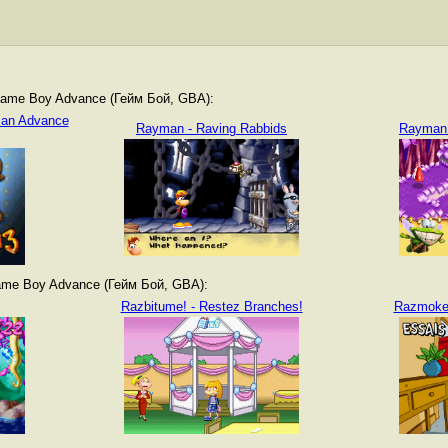
ame Boy Advance (Гейм Бой, GBA):
man Advance
Rayman - Raving Rabbids
Rayman 
me Boy Advance (Гейм Бой, GBA):
Razbitume! - Restez Branches!
Razmoket,