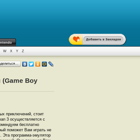
intendo
W
X
Y
Z
оделиться…
й (Game Boy
ных приключений, стоит
man 3 осуществляется с
омендуем бесплатно
орый поможет Вам играть не
А. Эта программа-эмулятор