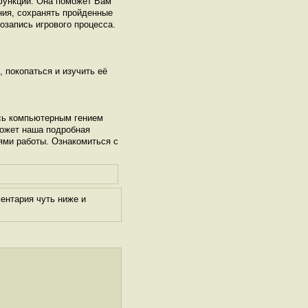
функций. Она поможет Вам
ния, сохранять пройденные
озапись игрового процесса.
, покопаться и изучить её
сь компьютерным гением
может наша подробная
ями работы. Ознакомиться с
ентария чуть ниже и