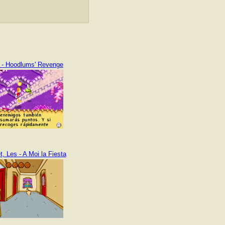
- Hoodlums' Revenge
 Les - A Moi la Fiesta