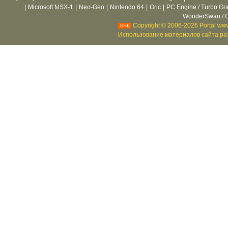
|
Microsoft MSX-1
|
Neo-Geo
|
Nintendo 64
|
Oric
|
PC Engine / Turbo Gr
WonderSwan / C
Copyright © 2006-2026 Portal www
Использование материалов сайта раз