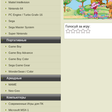
Mattel Intellivision
Nintendo 64
PC Engine / Turbo Grafx-16
Sega
Голосуй за игру:
Sega Master System
Super Nintendo
Портативные
Game Boy
Game Boy Advance
Game Boy Color
Sega Game Gear
WonderSwan / Color
Аркадные
MAME
Neo-Geo
Компьютеры
Современные Игры для ПК
Microsoft MSX-1