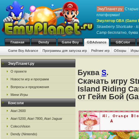
ЭмуПланет.ру:
Старые 
платформах!
Эмулятор GBA (Game 
Strawberry Shortcake - I
Camp
бесплатно, буква 
Главная
Dendy
Game Boy
GBAdvance
GBColor
Game Boy Advance
Программы для запуска игр
Рейтинг игр
Обзоры
Игры
ЭмуПланет.ру
Буква
S
.
О проекте
Скачать игру St
Новости игр и программ
Island Riding 
Вопросы и предложения
от Гейм Бой (G
Мини Игры
Консоли
Atari 2600
Atari 5200, Atari 7800, Atari Jaguar
ColecoVision
Dendy (Nintendo)