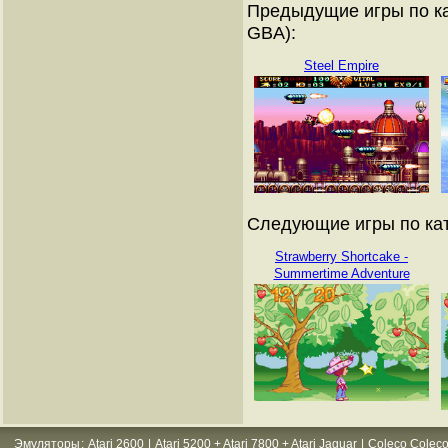
Предыдущие игры по ка
GBA):
Steel Empire
Следующие игры по кат
Strawberry Shortcake -
Summertime Adventure
Эмуляторы
:
Atari 2600
|
Atari 5200 + Atari 7800 + Atari Jaguar
|
Coleco Coleco