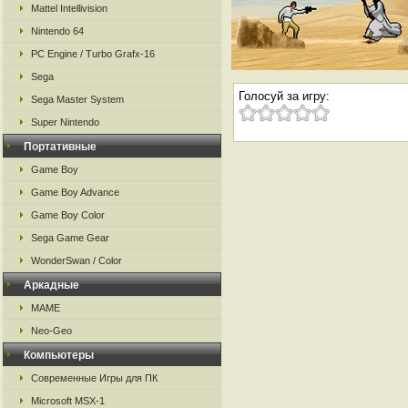
Mattel Intellivision
Nintendo 64
PC Engine / Turbo Grafx-16
Sega
Голосуй за игру:
Sega Master System
Super Nintendo
Портативные
Game Boy
Game Boy Advance
Game Boy Color
Sega Game Gear
WonderSwan / Color
Аркадные
MAME
Neo-Geo
Компьютеры
Современные Игры для ПК
Microsoft MSX-1