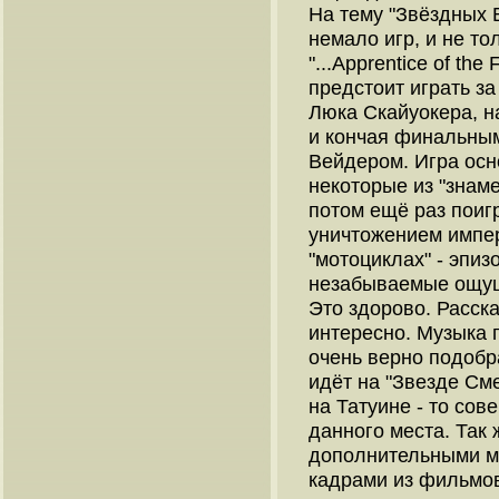
На тему "Звёздных 
немало игр, и не то
"...Apprentice of th
предстоит играть за
Люка Скайуокера, н
и кончая финальны
Вейдером. Игра осно
некоторые из "знам
потом ещё раз поиг
уничтожением имперс
"мотоциклах" - эпизо
незабываемые ощуще
Это здорово. Расска
интересно. Музыка 
очень верно подобр
идёт на "Звезде См
на Татуине - то со
данного места. Так 
дополнительными м
кадрами из фильмов