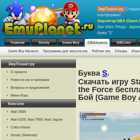
ЭмуПланет.ру:
Старые 
платформах!
Эмулятор GBA (Game 
Star Wars Trilogy - Appre
буква "S"
Главная
Dendy
Game Boy
GBAdvance
GBColor
Game Boy Advance
Программы для запуска игр
Рейтинг игр
Обзоры
Игры
ЭмуПланет.ру
Буква
S
.
О проекте
Скачать игру Sta
Новости игр и программ
the Force бесп
Вопросы и предложения
Бой (Game Boy 
Мини Игры
Консоли
Atari 2600
Atari 5200, Atari 7800, Atari Jaguar
ColecoVision
Dendy (Nintendo)