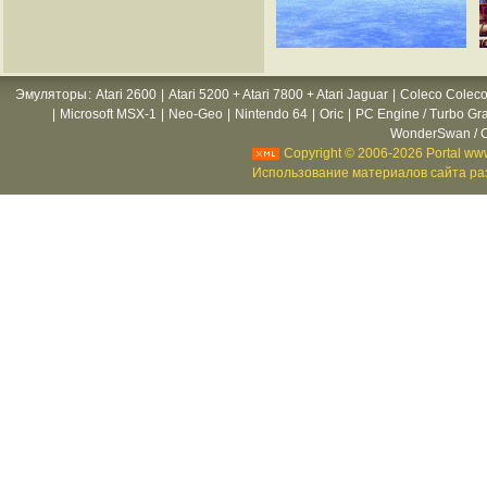
Эмуляторы
:
Atari 2600
|
Atari 5200 + Atari 7800 + Atari Jaguar
|
Coleco Coleco
|
Microsoft MSX-1
|
Neo-Geo
|
Nintendo 64
|
Oric
|
PC Engine / Turbo Gr
WonderSwan / C
Copyright © 2006-2026 Portal www
Использование материалов сайта раз