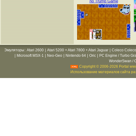
no Trump Game
Эмуляторы
:
Atari 2600
|
Atari 5200 + Atari 7800 + Atari Jaguar
|
Coleco Coleco
|
Microsoft MSX-1
|
Neo-Geo
|
Nintendo 64
|
Oric
|
PC Engine / Turbo Gr
WonderSwan / C
Copyright © 2006-2026 Portal www
Использование материалов сайта раз