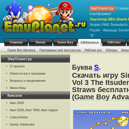
ЭмуПланет.ру:
Старые 
платформах!
Эмулятор GBA (Game 
Simple 2960 Tomodachi S
Puzzle - Massugu Soroer
"S"
Главная
Dendy
Game Boy
GBAdvance
GBColor
Game Boy Advance
Программы для запуска игр
Рейтинг игр
Обзоры
Игры
ЭмуПланет.ру
Буква
S
.
О проекте
Скачать игру Si
Новости игр и программ
Vol 3 The Itsud
Вопросы и предложения
Straws бесплат
Мини Игры
(Game Boy Adva
Консоли
Atari 2600
Atari 5200, Atari 7800, Atari Jaguar
ColecoVision
Dendy (Nintendo)