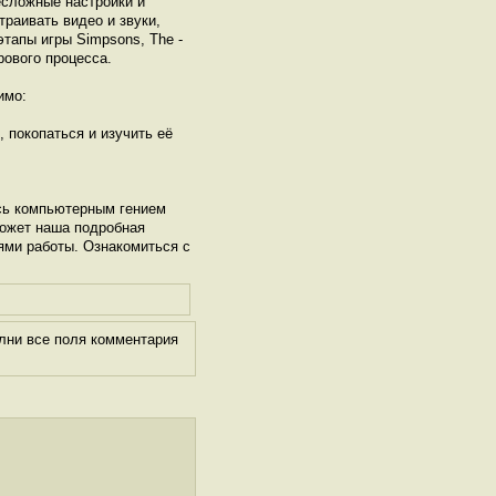
есложные настройки и
раивать видео и звуки,
тапы игры Simpsons, The -
рового процесса.
имо:
, покопаться и изучить её
сь компьютерным гением
может наша подробная
ями работы. Ознакомиться с
лни все поля комментария