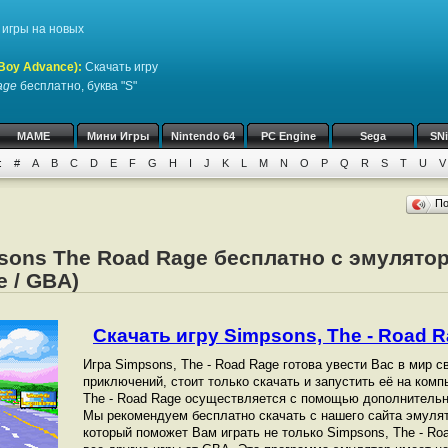
игры на новых
Boy Advance)
:
Скачать игру
age
бесплатно, буква "S"
MAME
Мини Игры
Nintendo 64
PC Engine
Sega
SN
:
#
A
B
C
D
E
F
G
H
I
J
K
L
M
N
O
P
Q
R
S
T
U
V
П
sons The Road Rage бесплатно с эмулято
 / GBA)
Скачать игру Simpsons, The - Road Ra
Игра Simpsons, The - Road Rage готова увести Вас в мир 
приключений, стоит только скачать и запустить её на комп
The - Road Rage осуществляется с помощью дополнительн
Мы рекомендуем бесплатно скачать с нашего сайта эмулят
который поможет Вам играть не только Simpsons, The - Roa