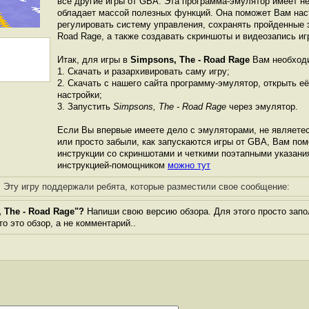
все другие игры от GBА. Эта программа-эмулятор имеет н
обладает массой полезных функций. Она поможет Вам наст
регулировать систему управления, сохранять пройденные э
Road Rage, а также создавать скриншоты и видеозапись иг
Итак, для игры в
Simpsons, The - Road Rage
Вам необход
1. Скачать и разархивировать саму игру;
2. Скачать с нашего сайта программу-эмулятор, открыть её
настройки;
3. Запустить
Simpsons, The - Road Rage
через эмулятор.
Если Вы впервые имеете дело с эмуляторами, не являете
или просто забыли, как запускаются игры от GBА, Вам по
инструкции со скриншотами и четкими поэтапными указани
инструкцией-помощником
можно тут
Эту игру поддержали ребята, которые разместили свое сообщение:
 The - Road Rage"?
Напиши свою версию обзора. Для этого просто запо
то это обзор, а не комментарий..