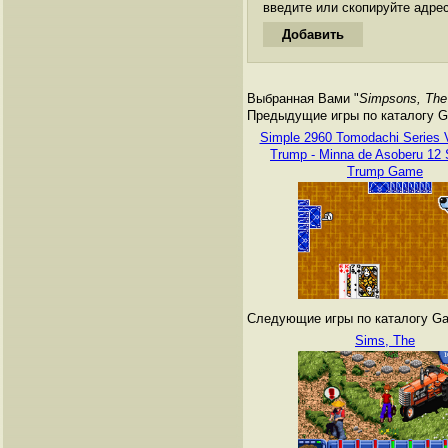
введите или скопируйте адре
Выбранная Вами "
Simpsons, The
Предыдущие игры по каталогу G
Simple 2960 Tomodachi Series V
Trump - Minna de Asoberu 12 
Trump Game
Следующие игры по каталогу Ga
Sims, The