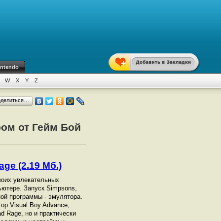
intendo
W
X
Y
Z
оделиться…
ром от Гейм Бой
ge (2.19 Мб.)
своих увлекательных
ьютере. Запуск Simpsons,
ой программы - эмулятора.
ор Visual Boy Advance,
d Rage, но и практически