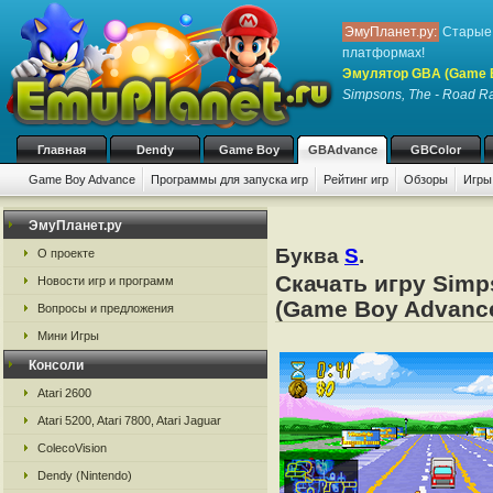
ЭмуПланет.ру:
Старые 
платформах!
Эмулятор GBA (Game 
Simpsons, The - Road R
Главная
Dendy
Game Boy
GBAdvance
GBColor
Game Boy Advance
Программы для запуска игр
Рейтинг игр
Обзоры
Игры
ЭмуПланет.ру
Буква
S
.
О проекте
Скачать игру Simp
Новости игр и программ
(Game Boy Advance
Вопросы и предложения
Мини Игры
Консоли
Atari 2600
Atari 5200, Atari 7800, Atari Jaguar
ColecoVision
Dendy (Nintendo)