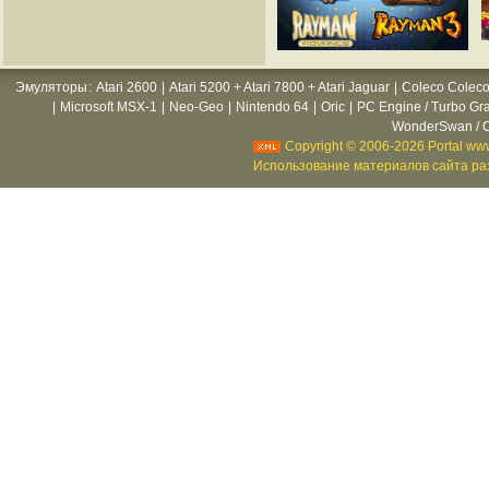
Эмуляторы
:
Atari 2600
|
Atari 5200 + Atari 7800 + Atari Jaguar
|
Coleco Coleco
|
Microsoft MSX-1
|
Neo-Geo
|
Nintendo 64
|
Oric
|
PC Engine / Turbo Gr
WonderSwan / C
Copyright © 2006-2026 Portal www
Использование материалов сайта раз