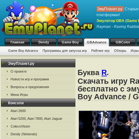
ЭмуПланет.ру:
Старые 
платформах!
Эмулятор GBA (Game 
Rayman - Raving Rabbi
Главная
Dendy
Game Boy
GBAdvance
GBColor
Game Boy Advance
Программы для запуска игр
Рейтинг игр
Обзоры
Игры
ЭмуПланет.ру
Буква
R
.
О проекте
Скачать игру R
Новости игр и программ
бесплатно с эм
Вопросы и предложения
Boy Advance / 
Мини Игры
Консоли
Atari 2600
Atari 5200, Atari 7800, Atari Jaguar
ColecoVision
Dendy (Nintendo)