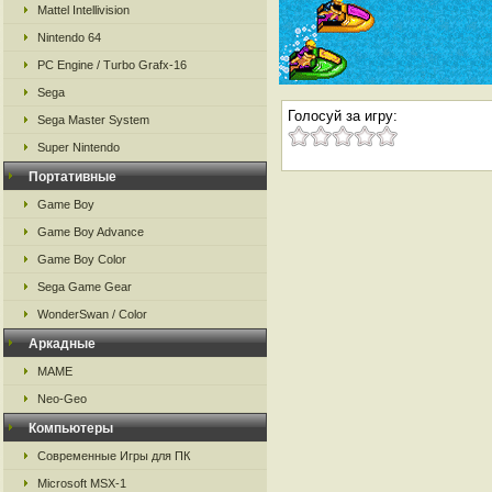
Mattel Intellivision
Nintendo 64
PC Engine / Turbo Grafx-16
Sega
Голосуй за игру:
Sega Master System
Super Nintendo
Портативные
Game Boy
Game Boy Advance
Game Boy Color
Sega Game Gear
WonderSwan / Color
Аркадные
MAME
Neo-Geo
Компьютеры
Современные Игры для ПК
Microsoft MSX-1