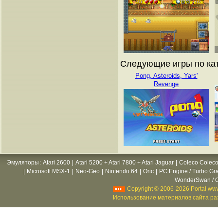
Следующие игры по кат
Pong, Asteroids, Yars'
Revenge
Эмуляторы
:
Atari 2600
|
Atari 5200 + Atari 7800 + Atari Jaguar
|
Coleco Coleco
|
Microsoft MSX-1
|
Neo-Geo
|
Nintendo 64
|
Oric
|
PC Engine / Turbo Gr
WonderSwan / C
Copyright © 2006-2026 Portal www
Использование материалов сайта раз