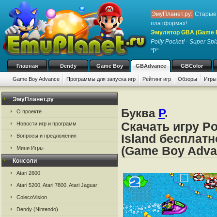
ЭмуПланет.ру:
Старые 
платформах!
Эмулятор GBA (Game 
Polly Pocket! - Super Spl
"P"
Главная
Dendy
Game Boy
GBAdvance
GBColor
Game Boy Advance
Программы для запуска игр
Рейтинг игр
Обзоры
Игры
ЭмуПланет.ру
Буква
P
.
О проекте
Скачать игру Po
Новости игр и программ
Island бесплат
Вопросы и предложения
(Game Boy Adva
Мини Игры
Консоли
Atari 2600
Atari 5200, Atari 7800, Atari Jaguar
ColecoVision
Dendy (Nintendo)