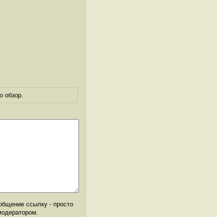
о обзор.
общение ссылку - просто
модератором.