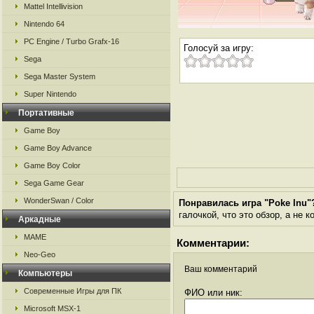
Mattel Intellivision
Nintendo 64
PC Engine / Turbo Grafx-16
Голосуй за игру:
Sega
Sega Master System
Super Nintendo
Портативные
Game Boy
Game Boy Advance
Game Boy Color
Sega Game Gear
WonderSwan / Color
Понравилась игра "Poke Inu"
галочкой, что это обзор, а не 
Аркадные
MAME
Комментарии:
Neo-Geo
Ваш комментарий
Компьютеры
Современные Игры для ПК
ФИО или ник:
Microsoft MSX-1