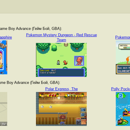
ame Boy Advance (Гейм Бой, GBA):
Pokemon Mystery Dungeon - Red Rescue
apphire
Pokemon 
Team
me Boy Advance (Гейм Бой, GBA):
Polar Express, The
Polly Pock