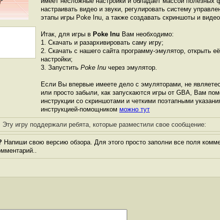
имеет несложные настройки и обладает массой полезных 
настраивать видео и звуки, регулировать систему управле
этапы игры Poke Inu, а также создавать скриншоты и видео
Итак, для игры в
Poke Inu
Вам необходимо:
1. Скачать и разархивировать саму игру;
2. Скачать с нашего сайта программу-эмулятор, открыть её
настройки;
3. Запустить
Poke Inu
через эмулятор.
Если Вы впервые имеете дело с эмуляторами, не являете
или просто забыли, как запускаются игры от GBА, Вам по
инструкции со скриншотами и четкими поэтапными указани
инструкцией-помощником
можно тут
Эту игру поддержали ребята, которые разместили свое сообщение:
?
Напиши свою версию обзора. Для этого просто заполни все поля комме
комментарий..