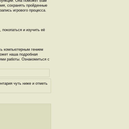
функций. Она поможет Вам
ния, сохранять пройденные
запись игрового процесса.
, покопаться и изучить её
сь компьютерным гением
может наша подробная
ями работы. Ознакомиться с
нтария чуть ниже и отметь