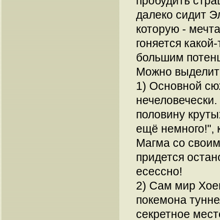
пробудить стра
далеко сидит Э
которую - мечт
гоняется какой
большим потенц
Можно выделить
1) Основной сю
нечеловечески.
половину круты
ещё немного!", 
Магма со своим
придется остано
есессно!
2) Сам мир Хое
покемона тунне
секретное место