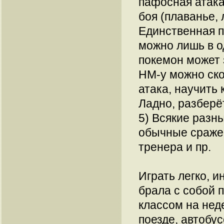
пафосная атака
боя (плаванье, 
Единственная п
можно лишь в о
покемон может з
HM-у можно ско
атака, научить
Ладно, разберёт
5) Всякие разн
обычные сражени
тренера и пр.
Играть легко, и
брала с собой п
классом на нед
поезде, автобус