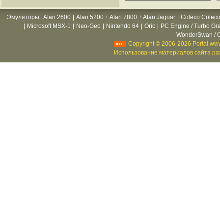
Эмуляторы
:
Atari 2600
|
Atari 5200 + Atari 7800 + Atari Jaguar
|
Coleco Coleco
|
Microsoft MSX-1
|
Neo-Geo
|
Nintendo 64
|
Oric
|
PC Engine / Turbo Gr
WonderSwan / C
Copyright © 2006-2026 Portal www
Использование материалов сайта раз