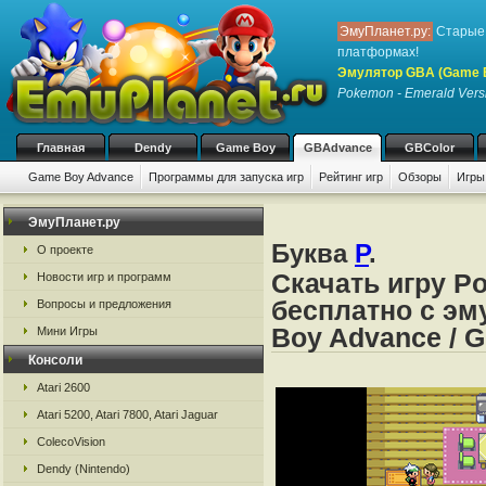
ЭмуПланет.ру:
Старые 
платформах!
Эмулятор GBA (Game 
Pokemon - Emerald Vers
Главная
Dendy
Game Boy
GBAdvance
GBColor
Game Boy Advance
Программы для запуска игр
Рейтинг игр
Обзоры
Игры
ЭмуПланет.ру
Буква
P
.
О проекте
Скачать игру P
Новости игр и программ
бесплатно с эм
Вопросы и предложения
Boy Advance / 
Мини Игры
Консоли
Atari 2600
Atari 5200, Atari 7800, Atari Jaguar
ColecoVision
Dendy (Nintendo)