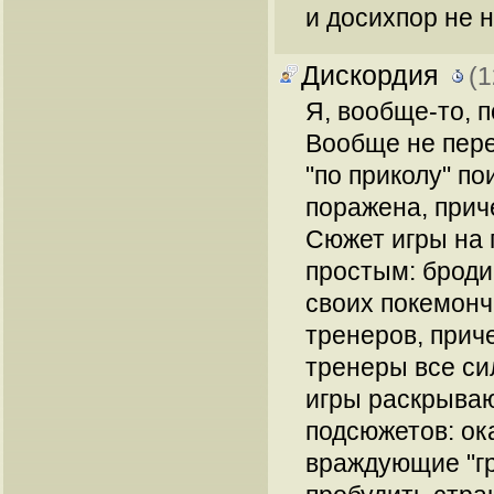
и досихпор не 
Дискордия
(1
Я, вообще-то, п
Вообще не пере
"по приколу" по
поражена, при
Сюжет игры на 
простым: броди
своих покемонч
тренеров, прич
тренеры все си
игры раскрываю
подсюжетов: ок
враждующие "г