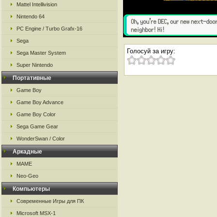
Mattel Intellivision
Nintendo 64
PC Engine / Turbo Grafx-16
Sega
Голосуй за игру:
Sega Master System
Super Nintendo
Портативные
Game Boy
Game Boy Advance
Game Boy Color
Sega Game Gear
WonderSwan / Color
Аркадные
MAME
Neo-Geo
Компьютеры
Современные Игры для ПК
Microsoft MSX-1