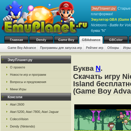
ЭмуПланет.ру:
Старые 
платформах!
Эмулятор GBA (Game 
Nicktoons - Battle for Vo
буква "N"
Главная
Dendy
Game Boy
GBAdvance
GBColor
Game Boy Advance
Программы для запуска игр
Рейтинг игр
Обзоры
Игры
ЭмуПланет.ру
Буква
N
.
О проекте
Скачать игру Nic
Новости игр и программ
Island бесплат
Вопросы и предложения
(Game Boy Adva
Мини Игры
Консоли
Atari 2600
Atari 5200, Atari 7800, Atari Jaguar
ColecoVision
Dendy (Nintendo)