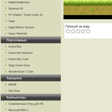
Mattel Intellivision
Nintendo 64
PC Engine / Turbo Grafx-16
Sega
Голосуй за игру:
Sega Master System
Super Nintendo
Портативные
Game Boy
Game Boy Advance
Game Boy Color
Sega Game Gear
WonderSwan / Color
Аркадные
MAME
Neo-Geo
Компьютеры
Современные Игры для ПК
Microsoft MSX-1