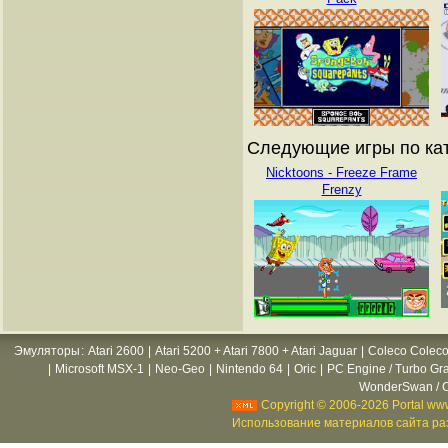
Следующие игры по кат
Nicktoons - Freeze Frame
Frenzy
Эмуляторы
:
Atari 2600
|
Atari 5200 + Atari 7800 + Atari Jaguar
|
Coleco Coleco
|
Microsoft MSX-1
|
Neo-Geo
|
Nintendo 64
|
Oric
|
PC Engine / Turbo Gr
WonderSwan / C
Copyright © 2006-2026 Portal www
Использование материалов сайта раз