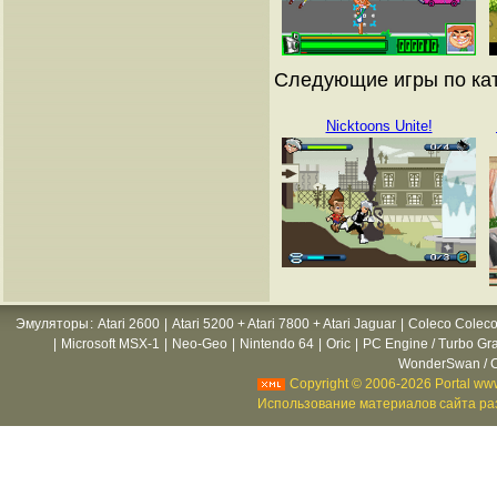
Следующие игры по кат
Nicktoons Unite!
Эмуляторы
:
Atari 2600
|
Atari 5200 + Atari 7800 + Atari Jaguar
|
Coleco Coleco
|
Microsoft MSX-1
|
Neo-Geo
|
Nintendo 64
|
Oric
|
PC Engine / Turbo Gr
WonderSwan / C
Copyright © 2006-2026 Portal www
Использование материалов сайта раз