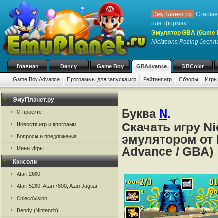
ЭмуПланет.ру:
Старые 
платформах!
Эмулятор GBA (Game 
Nicktoons Racing
беспла
Главная
Dendy
Game Boy
GBAdvance
GBColor
Game Boy Advance
Программы для запуска игр
Рейтинг игр
Обзоры
Игры
ЭмуПланет.ру
Буква
N
.
О проекте
Скачать игру Ni
Новости игр и программ
эмулятором от 
Вопросы и предложения
Advance / GBA)
Мини Игры
Консоли
Atari 2600
Atari 5200, Atari 7800, Atari Jaguar
ColecoVision
Dendy (Nintendo)