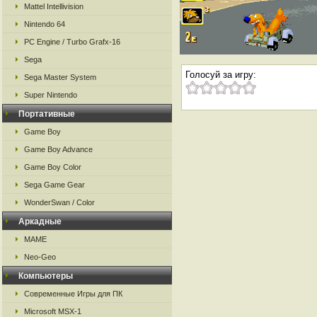
Mattel Intellivision
Nintendo 64
PC Engine / Turbo Grafx-16
Sega
Голосуй за игру:
Sega Master System
Super Nintendo
Портативные
Game Boy
Game Boy Advance
Game Boy Color
Sega Game Gear
WonderSwan / Color
Аркадные
MAME
Neo-Geo
Компьютеры
Современные Игры для ПК
Microsoft MSX-1