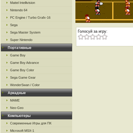
Mattel Intellivision
Nintendo 64
PC Engine / Turbo Grafx-16
Sega
Голосуй за игру:
Sega Master System
Super Nintendo
Портативные
Game Boy
Game Boy Advance
Game Boy Color
Sega Game Gear
WonderSwan / Color
Аркадные
MAME
Neo-Geo
Компьютеры
Современные Игры для ПК
Microsoft MSX-1