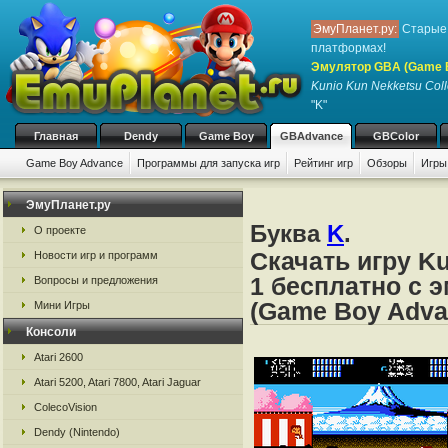
ЭмуПланет.ру:
Старые 
платформах!
Эмулятор GBA (Game 
Kunio Kun Nekketsu Coll
"K"
Главная
Dendy
Game Boy
GBAdvance
GBColor
Game Boy Advance
Программы для запуска игр
Рейтинг игр
Обзоры
Игры
ЭмуПланет.ру
Буква
K
.
О проекте
Скачать игру Ku
Новости игр и программ
1 бесплатно с 
Вопросы и предложения
(Game Boy Adva
Мини Игры
Консоли
Atari 2600
Atari 5200, Atari 7800, Atari Jaguar
ColecoVision
Dendy (Nintendo)