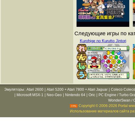
Следующие игры по кат
Kurohige no Kurutto Jintori
Эмуляторы
:
Atari 2600
|
Atari 5200 + Atari 7800 + Atari Jaguar
|
Coleco Coleco
|
Microsoft MSX-1
|
Neo-Geo
|
Nintendo 64
|
Oric
|
PC Engine / Turbo Gr
WonderSwan / C
Copyright © 2006-2026 Portal www
Использование материалов сайта раз