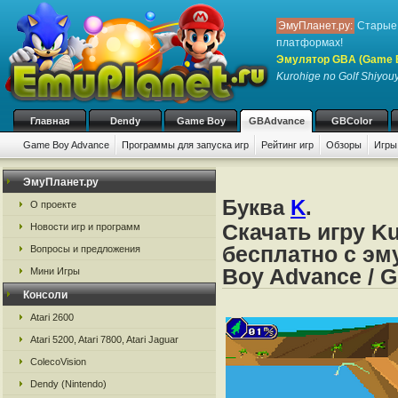
ЭмуПланет.ру:
Старые 
платформах!
Эмулятор GBA (Game 
Kurohige no Golf Shiyou
Главная
Dendy
Game Boy
GBAdvance
GBColor
Game Boy Advance
Программы для запуска игр
Рейтинг игр
Обзоры
Игры
ЭмуПланет.ру
Буква
K
.
О проекте
Скачать игру Ku
Новости игр и программ
бесплатно с эм
Вопросы и предложения
Boy Advance / 
Мини Игры
Консоли
Atari 2600
Atari 5200, Atari 7800, Atari Jaguar
ColecoVision
Dendy (Nintendo)