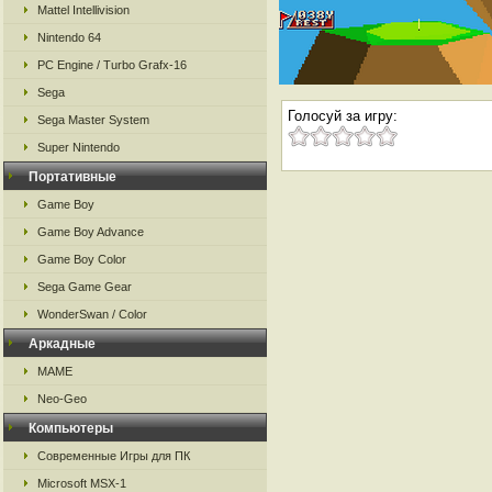
Mattel Intellivision
Nintendo 64
PC Engine / Turbo Grafx-16
Sega
Голосуй за игру:
Sega Master System
Super Nintendo
Портативные
Game Boy
Game Boy Advance
Game Boy Color
Sega Game Gear
WonderSwan / Color
Аркадные
MAME
Neo-Geo
Компьютеры
Современные Игры для ПК
Microsoft MSX-1