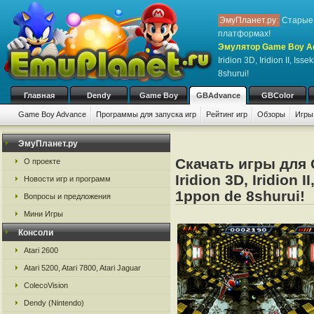
ЭмуПланет.ру:
Старые 
платформах!
Эмулятор Game Boy Adv
Iridion 3D, Iridion II, Is
8shurui!
Главная
Dendy
Game Boy
GBAdvance
GBColor
Game Boy Advance
Программы для запуска игр
Рейтинг игр
Обзоры
Игры
ЭмуПланет.ру
Скачать игры для
О проекте
Iridion 3D, Iridion I
Новости игр и программ
1ppon de 8shurui!
Вопросы и предложения
Мини Игры
Консоли
Atari 2600
Atari 5200, Atari 7800, Atari Jaguar
ColecoVision
Dendy (Nintendo)