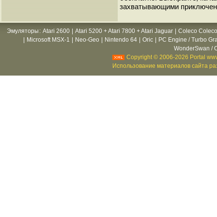
захватывающими приключен
Эмуляторы
:
Atari 2600
|
Atari 5200 + Atari 7800 + Atari Jaguar
|
Coleco Coleco
|
Microsoft MSX-1
|
Neo-Geo
|
Nintendo 64
|
Oric
|
PC Engine / Turbo Gr
WonderSwan / C
Copyright © 2006-2026 Portal www
Использование материалов сайта раз