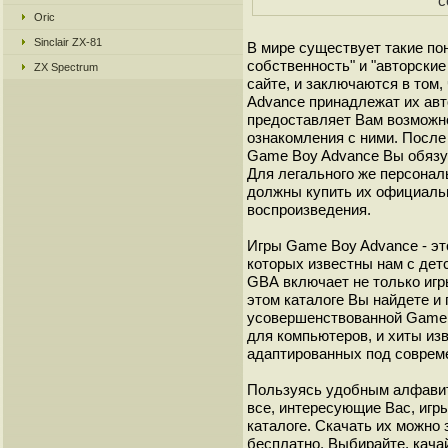
с
Oric
Sinclair ZX-81
В мире существует такие по
собственность" и "авторские
ZX Spectrum
сайте, и заключаются в том,
Advance принадлежат их авт
предоставляет Вам возможн
ознакомления с ними. После 
Game Boy Advance Вы обязуе
Для легального же персонал
должны купить их официаль
воспроизведения.
Игры Game Boy Advance - эт
которых известны нам с детс
GВА включает не только игр
этом каталоге Вы найдете и
усовершенствованной Game B
для компьютеров, и хиты из
адаптированных под соврем
Пользуясь удобным алфавит
все, интересующие Вас, игр
каталоге. Скачать их можно
бесплатно. Выбирайте, кача