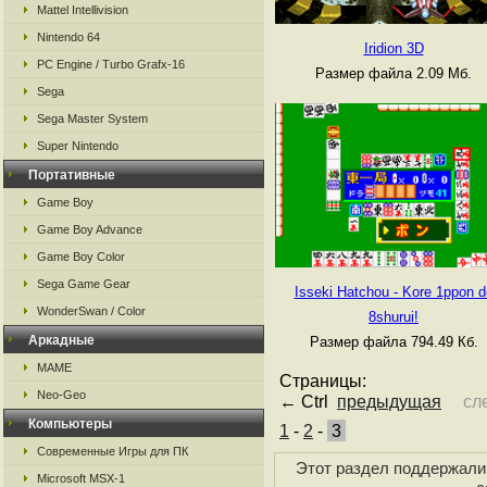
Mattel Intellivision
Nintendo 64
Iridion 3D
PC Engine / Turbo Grafx-16
Размер файла 2.09 Мб.
Sega
Sega Master System
Super Nintendo
Портативные
Game Boy
Game Boy Advance
Game Boy Color
Sega Game Gear
Isseki Hatchou - Kore 1ppon d
WonderSwan / Color
8shurui!
Аркадные
Размер файла 794.49 Кб.
MAME
Страницы:
Neo-Geo
← Ctrl
предыдущая
сл
Компьютеры
1
-
2
-
3
Современные Игры для ПК
Этот раздел поддержали 
Microsoft MSX-1