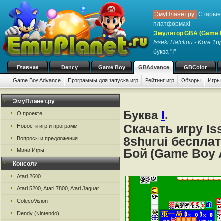
ЭмуПланет.ру:
Старые 
платформах!
Эмулятор GBA (Game 
Isseki Hatchou - Kore 1p
буква "I"
Главная
Dendy
Game Boy
GBAdvance
GBColor
Game Boy Advance
Программы для запуска игр
Рейтинг игр
Обзоры
Игры
ЭмуПланет.ру
Буква
I
.
О проекте
Скачать игру Is
Новости игр и программ
8shurui беспла
Вопросы и предложения
Бой (Game Boy 
Мини Игры
Консоли
Atari 2600
Atari 5200, Atari 7800, Atari Jaguar
ColecoVision
Dendy (Nintendo)