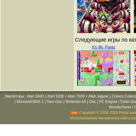
Следующие игры по кат
It's Mr. Pants
Эмуляторы
:
Atari 2600
|
Atari 5200 + Atari 7800 + Atari Jaguar
|
Coleco Coleco
|
Microsoft MSX-1
|
Neo-Geo
|
Nintendo 64
|
Oric
|
PC Engine / Turbo Gr
WonderSwan / C
Copyright © 2006-2026 Portal www
Использование материалов сайта раз