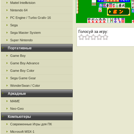
Mattel Intellivision
Nintendo 64
PC Engine / Turbo Grafx-16
Sega
Голосуй за игру:
Sega Master System
Super Nintendo
Портативные
Game Boy
Game Boy Advance
Game Boy Color
Sega Game Gear
WonderSwan / Color
Аркадные
MAME
Neo-Geo
Компьютеры
Современные Игры для ПК
Microsoft MSX-1