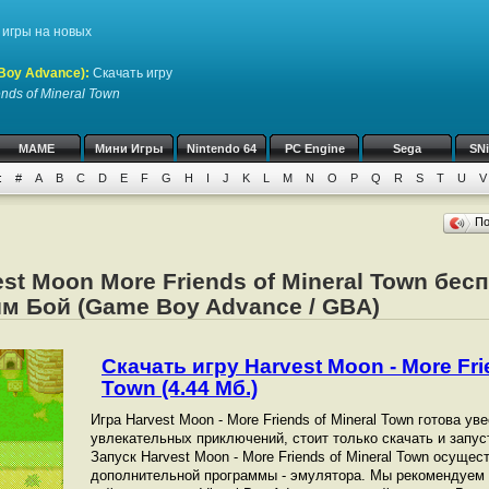
игры на новых
Boy Advance)
:
Скачать игру
ends of Mineral Town
MAME
Мини Игры
Nintendo 64
PC Engine
Sega
SN
:
#
A
B
C
D
E
F
G
H
I
J
K
L
M
N
O
P
Q
R
S
T
U
V
П
st Moon More Friends of Mineral Town бес
м Бой (Game Boy Advance / GBA)
Скачать игру Harvest Moon - More Fri
Town (4.44 Мб.)
Игра Harvest Moon - More Friends of Mineral Town готова ув
увлекательных приключений, стоит только скачать и запус
Запуск Harvest Moon - More Friends of Mineral Town осуще
дополнительной программы - эмулятора. Мы рекомендуем 