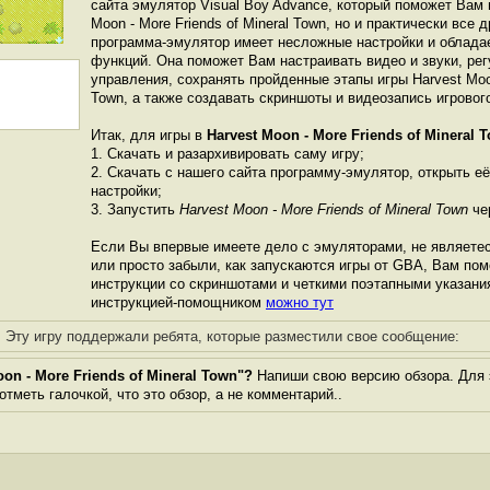
сайта эмулятор Visual Boy Advance, который поможет Вам и
Moon - More Friends of Mineral Town, но и практически все 
программа-эмулятор имеет несложные настройки и облада
функций. Она поможет Вам настраивать видео и звуки, ре
управления, сохранять пройденные этапы игры Harvest Moon 
Town, а также создавать скриншоты и видеозапись игровог
Итак, для игры в
Harvest Moon - More Friends of Mineral 
1. Скачать и разархивировать саму игру;
2. Скачать с нашего сайта программу-эмулятор, открыть её
настройки;
3. Запустить
Harvest Moon - More Friends of Mineral Town
че
Если Вы впервые имеете дело с эмуляторами, не являете
или просто забыли, как запускаются игры от GBА, Вам по
инструкции со скриншотами и четкими поэтапными указани
инструкцией-помощником
можно тут
Эту игру поддержали ребята, которые разместили свое сообщение:
on - More Friends of Mineral Town"?
Напиши свою версию обзора. Для э
тметь галочкой, что это обзор, а не комментарий..