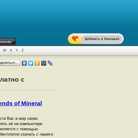
intendo
W
X
Y
Z
оделиться…
платно с
ends of Mineral
ести Вас в мир своих
тить её на компьютере.
ствляется с помощью
бесплатно скачать с нашего