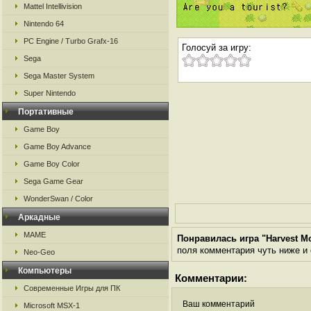
Mattel Intellivision
Nintendo 64
PC Engine / Turbo Grafx-16
Голосуй за игру:
Sega
Sega Master System
Super Nintendo
Портативные
Game Boy
Game Boy Advance
Game Boy Color
Sega Game Gear
WonderSwan / Color
Аркадные
MAME
Понравилась игра "Harvest Mo
поля комментария чуть ниже и о
Neo-Geo
Компьютеры
Комментарии:
Современные Игры для ПК
Ваш комментарий
Microsoft MSX-1