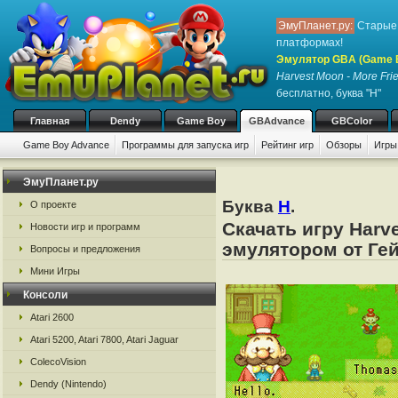
ЭмуПланет.ру:
Старые 
платформах!
Эмулятор GBA (Game 
Harvest Moon - More Fri
бесплатно, буква "H"
Главная
Dendy
Game Boy
GBAdvance
GBColor
Game Boy Advance
Программы для запуска игр
Рейтинг игр
Обзоры
Игры
ЭмуПланет.ру
Буква
H
.
О проекте
Скачать игру Harve
Новости игр и программ
эмулятором от Гей
Вопросы и предложения
Мини Игры
Консоли
Atari 2600
Atari 5200, Atari 7800, Atari Jaguar
ColecoVision
Dendy (Nintendo)