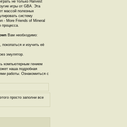
грать не только Harvest
другие игры от GBА. Эта
ет массой полезных
гулировать систему
- More Friends of Mineral
о процесса.
Town
Вам необходимо:
, покопаться и изучить её
рез эмулятор.
сь компьютерным гением
может наша подробная
ями работы. Ознакомиться с
того просто заполни все