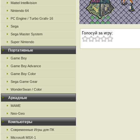
Mattel Intellivision
Nintendo 64
PC Engine / Turbo Grafx-16
Sega
Голосуй за игру:
Sega Master System
Super Nintendo
Портативные
Game Boy
Game Boy Advance
Game Boy Color
Sega Game Gear
WonderSwan / Color
Аркадные
MAME
Neo-Geo
Компьютеры
Современные Игры для ПК
Microsoft MSX-1