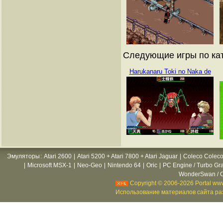
Следующие игры по кат
Harukanaru Toki no Naka de
Эмуляторы
:
Atari 2600
|
Atari 5200 + Atari 7800 + Atari Jaguar
|
Coleco Coleco
|
Microsoft MSX-1
|
Neo-Geo
|
Nintendo 64
|
Oric
|
PC Engine / Turbo Gr
WonderSwan / C
Copyright © 2006-2026 Portal www
Использование материалов сайта раз