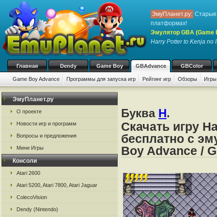
ЭмуПланет.ру:
Старые 
платформах!
Эмулятор GBA (Game 
Harry Potter to Kenja no I
Главная
Dendy
Game Boy
GBAdvance
GBColor
Game Boy Advance
Программы для запуска игр
Рейтинг игр
Обзоры
Игры
ЭмуПланет.ру
Буква
H
.
О проекте
Скачать игру Har
Новости игр и программ
бесплатно с эм
Вопросы и предложения
Boy Advance / 
Мини Игры
Консоли
Atari 2600
Atari 5200, Atari 7800, Atari Jaguar
ColecoVision
Dendy (Nintendo)