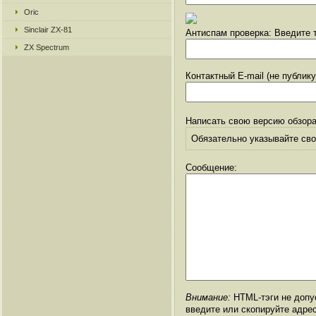
Oric
Sinclair ZX-81
Антиспам проверка: Введите т
ZX Spectrum
Контактный E-mail (не публик
Написать свою версию обзора
Обязательно указывайте свое
Сообщение:
Внимание:
HTML-тэги не допус
введите или скопируйте адре