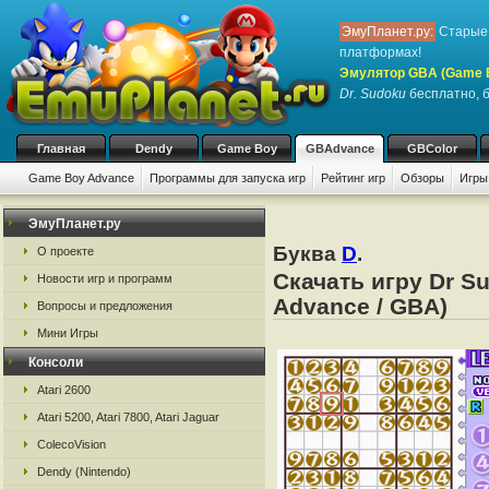
ЭмуПланет.ру:
Старые 
платформах!
Эмулятор GBA (Game 
Dr. Sudoku
бесплатно, б
Главная
Dendy
Game Boy
GBAdvance
GBColor
Game Boy Advance
Программы для запуска игр
Рейтинг игр
Обзоры
Игры
ЭмуПланет.ру
Буква
D
.
О проекте
Скачать игру Dr S
Новости игр и программ
Advance / GBA)
Вопросы и предложения
Мини Игры
Консоли
Atari 2600
Atari 5200, Atari 7800, Atari Jaguar
ColecoVision
Dendy (Nintendo)