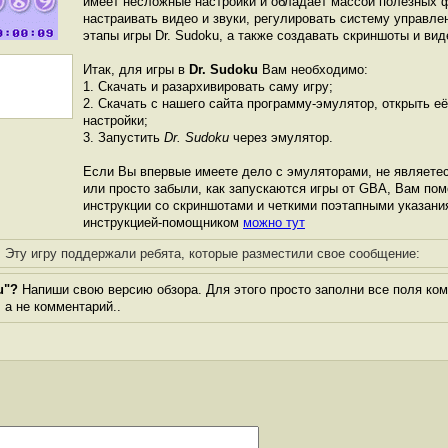
имеет несложные настройки и обладает массой полезных 
настраивать видео и звуки, регулировать систему управле
этапы игры Dr. Sudoku, а также создавать скриншоты и вид
Итак, для игры в
Dr. Sudoku
Вам необходимо:
1. Скачать и разархивировать саму игру;
2. Скачать с нашего сайта программу-эмулятор, открыть её
настройки;
3. Запустить
Dr. Sudoku
через эмулятор.
Если Вы впервые имеете дело с эмуляторами, не являете
или просто забыли, как запускаются игры от GBА, Вам по
инструкции со скриншотами и четкими поэтапными указани
инструкцией-помощником
можно тут
Эту игру поддержали ребята, которые разместили свое сообщение:
u"?
Напиши свою версию обзора. Для этого просто заполни все поля ком
, а не комментарий..