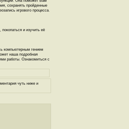
функций. Она поможет Вам
ния, сохранять пройденные
еозапись игрового процесса.
, покопаться и изучить её
сь компьютерным гением
может наша подробная
ями работы. Ознакомиться с
ментария чуть ниже и