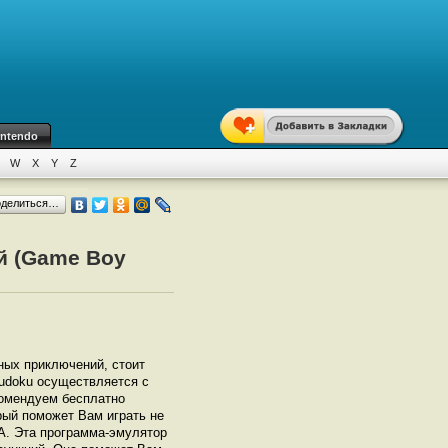
intendo
W
X
Y
Z
оделиться…
й (Game Boy
ьных приключений, стоит
Sudoku осуществляется с
омендуем бесплатно
орый поможет Вам играть не
BА. Эта программа-эмулятор