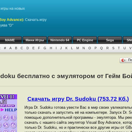
игры на новых
Boy Advance)
:
Скачать игру
уква "D"
MAME
Мини Игры
Nintendo 64
PC Engine
Sega
SN
:
#
A
B
C
D
E
F
G
H
I
J
K
L
M
N
O
P
Q
R
S
T
U
V
П
udoku бесплатно с эмулятором от Гейм Бо
Скачать игру Dr. Sudoku (753.72 Кб.)
Игра Dr. Sudoku готова увести Вас в мир своих увлекател
только скачать и запустить её на компьютере. Запуск Dr. 
помощью дополнительной программы - эмулятора. Мы рек
скачать с нашего сайта эмулятор Visual Boy Advance, кот
только Dr. Sudoku, но и практически все другие игры от G