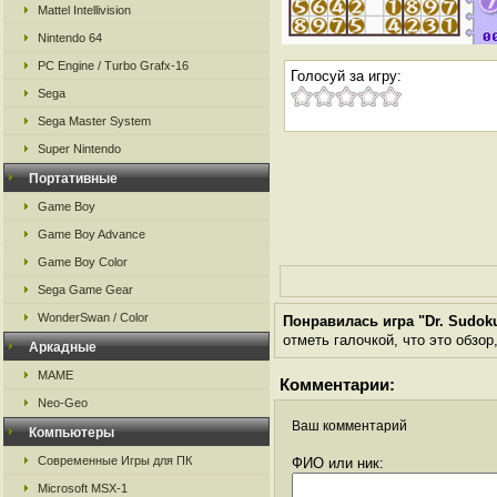
Mattel Intellivision
Nintendo 64
PC Engine / Turbo Grafx-16
Голосуй за игру:
Sega
Sega Master System
Super Nintendo
Портативные
Game Boy
Game Boy Advance
Game Boy Color
Sega Game Gear
WonderSwan / Color
Понравилась игра "Dr. Sudok
отметь галочкой, что это обзор
Аркадные
MAME
Комментарии:
Neo-Geo
Ваш комментарий
Компьютеры
Современные Игры для ПК
ФИО или ник:
Microsoft MSX-1