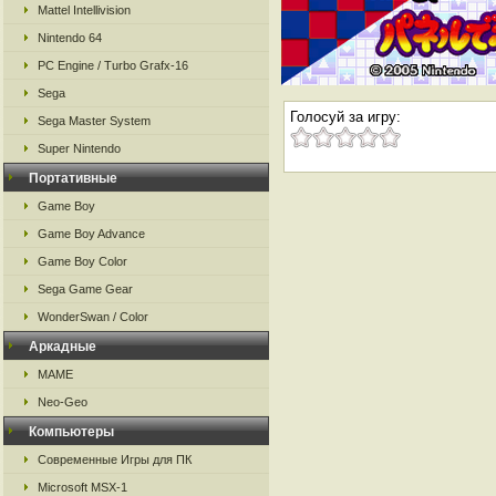
Mattel Intellivision
Nintendo 64
PC Engine / Turbo Grafx-16
Sega
Голосуй за игру:
Sega Master System
Super Nintendo
Портативные
Game Boy
Game Boy Advance
Game Boy Color
Sega Game Gear
WonderSwan / Color
Аркадные
MAME
Neo-Geo
Компьютеры
Современные Игры для ПК
Microsoft MSX-1