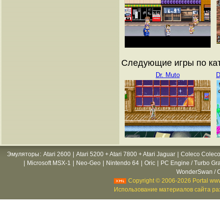
Следующие игры по кат
Dr. Muto
D
Эмуляторы
:
Atari 2600
|
Atari 5200 + Atari 7800 + Atari Jaguar
|
Coleco Coleco
|
Microsoft MSX-1
|
Neo-Geo
|
Nintendo 64
|
Oric
|
PC Engine / Turbo Gr
WonderSwan / C
Copyright © 2006-2026 Portal www
Использование материалов сайта раз