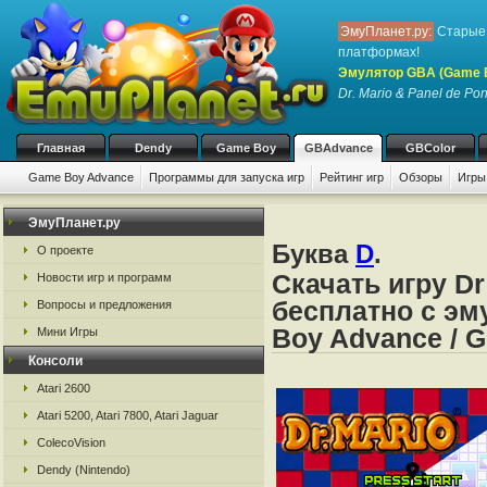
ЭмуПланет.ру:
Старые 
платформах!
Эмулятор GBA (Game 
Dr. Mario & Panel de Po
Главная
Dendy
Game Boy
GBAdvance
GBColor
Game Boy Advance
Программы для запуска игр
Рейтинг игр
Обзоры
Игры
ЭмуПланет.ру
Буква
D
.
О проекте
Скачать игру Dr
Новости игр и программ
бесплатно с эм
Вопросы и предложения
Boy Advance / 
Мини Игры
Консоли
Atari 2600
Atari 5200, Atari 7800, Atari Jaguar
ColecoVision
Dendy (Nintendo)