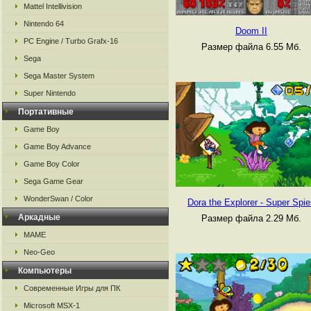
Mattel Intellivision
Nintendo 64
Doom II
PC Engine / Turbo Grafx-16
Размер файла 6.55 Мб.
Sega
Sega Master System
Super Nintendo
Портативные
Game Boy
Game Boy Advance
Game Boy Color
Sega Game Gear
WonderSwan / Color
Dora the Explorer - Super Spi
Аркадные
Размер файла 2.29 Мб.
MAME
Neo-Geo
Компьютеры
Современные Игры для ПК
Microsoft MSX-1