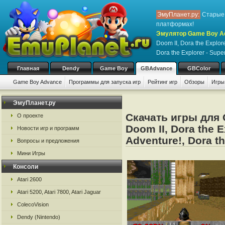
ЭмуПланет.ру:
Старые 
платформах!
Эмулятор Game Boy Ad
Doom II, Dora the Explore
Dora the Explorer - Supe
Главная
Dendy
Game Boy
GBAdvance
GBColor
Game Boy Advance
Программы для запуска игр
Рейтинг игр
Обзоры
Игры
ЭмуПланет.ру
Скачать игры для
О проекте
Doom II, Dora the E
Новости игр и программ
Adventure!, Dora th
Вопросы и предложения
Мини Игры
Консоли
Atari 2600
Atari 5200, Atari 7800, Atari Jaguar
ColecoVision
Dendy (Nintendo)