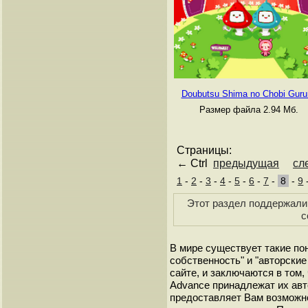
Doubutsu Shima no Chobi Guru
Размер файла 2.94 Мб.
Страницы:
← Ctrl
предыдущая
сл
1
-
2
-
3
-
4
-
5
-
6
-
7
-
8
-
9
Этот раздел поддержали 
с
В мире существует такие по
собственность" и "авторские
сайте, и заключаются в том,
Advance принадлежат их авт
предоставляет Вам возможн