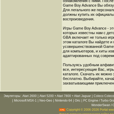
ознакомления с ними. После 
Game Boy Advance Вы обязуе
Для легального же персонал
должны купить их официаль
воспроизведения.
Игры Game Boy Advance - эт
которых известны нам с детс
GВА включает не только игр
этом каталоге Вы найдете и
усовершенствованной Game B
для компьютеров, и хиты из
адаптированных под соврем
Пользуясь удобным алфавит
все, интересующие Вас, игр
каталоге. Скачать их можно
бесплатно. Выбирайте, кача
захватывающими приключен
Эмуляторы
:
Atari 2600
|
Atari 5200 + Atari 7800 + Atari Jaguar
|
Coleco Coleco
|
Microsoft MSX-1
|
Neo-Geo
|
Nintendo 64
|
Oric
|
PC Engine / Turbo Gr
WonderSwan / C
Copyright © 2006-2026 Portal www