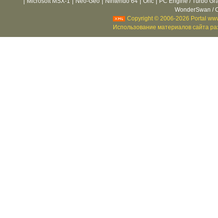
|
Microsoft MSX-1
|
Neo-Geo
|
Nintendo 64
|
Oric
|
PC Engine / Turbo Gr
WonderSwan / C
Copyright © 2006-2026 Portal www
Использование материалов сайта раз