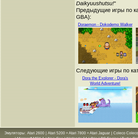
Daikyuushutsu!
"
Предыдущие игры по ка
GBA):
Doraemon - Dokodemo Walker
Следующие игры по кат
Dora the Explorer - Dora's
World Adventure!
Эмуляторы
:
Atari 2600
|
Atari 5200 + Atari 7800 + Atari Jaguar
|
Coleco Coleco