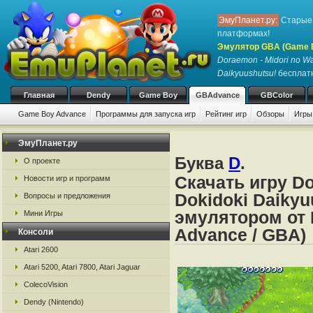
ЭмуПланет.ру:
Старые 
платформах!
Эмулятор GBA (Game 
Doraemon - Midori no Wa
Daikyuushutsu!
бесплатн
Главная
Dendy
Game Boy
GBAdvance
GBColor
Game Boy Advance
Программы для запуска игр
Рейтинг игр
Обзоры
Игры
ЭмуПланет.ру
Буква
D
.
О проекте
Скачать игру D
Новости игр и программ
Dokidoki Daikyu
Вопросы и предложения
эмулятором от 
Мини Игры
Advance / GBA)
Консоли
Atari 2600
Atari 5200, Atari 7800, Atari Jaguar
ColecoVision
Dendy (Nintendo)