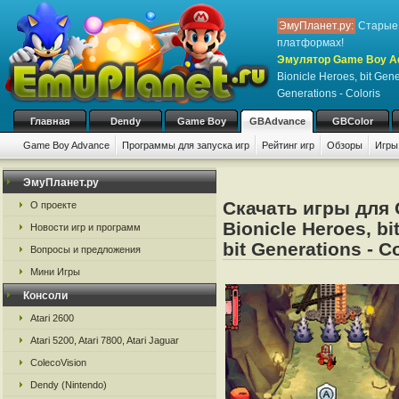
ЭмуПланет.ру:
Старые 
платформах!
Эмулятор Game Boy Ad
Bionicle Heroes, bit Gene
Generations - Coloris
Главная
Dendy
Game Boy
GBAdvance
GBColor
Game Boy Advance
Программы для запуска игр
Рейтинг игр
Обзоры
Игры
ЭмуПланет.ру
Скачать игры для
О проекте
Bionicle Heroes, bi
Новости игр и программ
bit Generations - C
Вопросы и предложения
Мини Игры
Консоли
Atari 2600
Atari 5200, Atari 7800, Atari Jaguar
ColecoVision
Dendy (Nintendo)