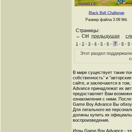
Black Belt Challenge
Размер файла 3.09 Мб.
Страницы:
← Ctrl
предыдущая
сл
1
-
2
-
3
-
4
-
5
-
6
-
7
-
8
-
9
Этот раздел поддержали 
с
В мире существует такие по
собственность" и "авторские
сайте, и заключаются в том,
Advance принадлежат их авт
предоставляет Вам возможн
ознакомления с ними. После 
Game Boy Advance Вы обязуе
Для легального же персонал
должны купить их официаль
воспроизведения.
Игры Game Boy Advance - эт