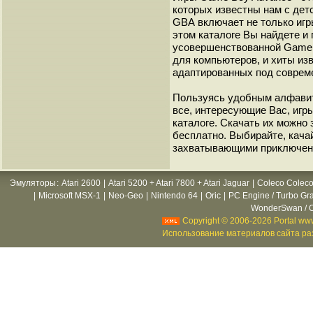
которых известны нам с детс
GВА включает не только игр
этом каталоге Вы найдете и
усовершенствованной Game B
для компьютеров, и хиты из
адаптированных под соврем
Пользуясь удобным алфавит
все, интересующие Вас, игр
каталоге. Скачать их можно
бесплатно. Выбирайте, кача
захватывающими приключен
Эмуляторы
:
Atari 2600
|
Atari 5200 + Atari 7800 + Atari Jaguar
|
Coleco Coleco
|
Microsoft MSX-1
|
Neo-Geo
|
Nintendo 64
|
Oric
|
PC Engine / Turbo Gr
WonderSwan / C
Copyright © 2006-2026 Portal www
Использование материалов сайта раз