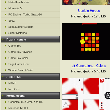
Mattel Intellivision
Nintendo 64
Bionicle Heroes
PC Engine / Turbo Grafx-16
Размер файла 12.3 Мб.
Sega
Sega Master System
Super Nintendo
Портативные
Game Boy
Game Boy Advance
Game Boy Color
Sega Game Gear
bit Generations - Coloris
WonderSwan / Color
Размер файла 5.46 Мб.
Аркадные
MAME
Neo-Geo
Компьютеры
Современные Игры для ПК
Microsoft MSX-1