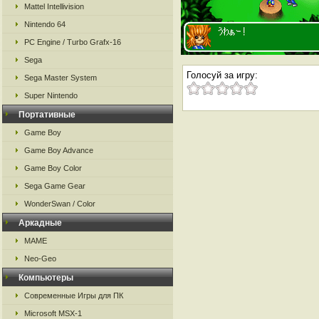
Mattel Intellivision
Nintendo 64
PC Engine / Turbo Grafx-16
Sega
Голосуй за игру:
Sega Master System
Super Nintendo
Портативные
Game Boy
Game Boy Advance
Game Boy Color
Sega Game Gear
WonderSwan / Color
Аркадные
MAME
Neo-Geo
Компьютеры
Современные Игры для ПК
Microsoft MSX-1