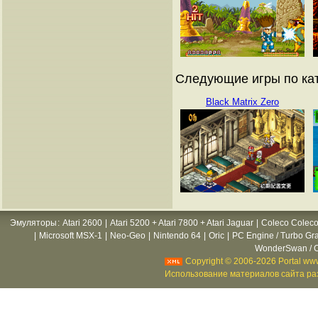
Следующие игры по кат
Black Matrix Zero
Эмуляторы
:
Atari 2600
|
Atari 5200 + Atari 7800 + Atari Jaguar
|
Coleco Coleco
|
Microsoft MSX-1
|
Neo-Geo
|
Nintendo 64
|
Oric
|
PC Engine / Turbo Gr
WonderSwan / C
Copyright © 2006-2026 Portal www
Использование материалов сайта раз