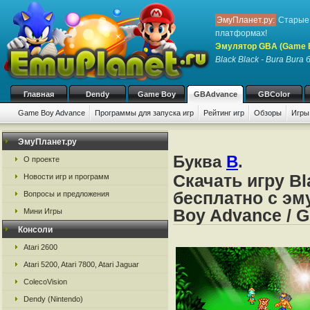
ЭмуПланет.ру:
Старые 
платформах!
Эмулятор GBA (Game 
Black Black - Bura Bura
б
Главная
Dendy
Game Boy
GBAdvance
GBColor
Game Boy Advance
Программы для запуска игр
Рейтинг игр
Обзоры
Игры
ЭмуПланет.ру
Буква
B
.
О проекте
Скачать игру Bl
Новости игр и программ
бесплатно с эм
Вопросы и предложения
Boy Advance / 
Мини Игры
Консоли
Atari 2600
Atari 5200, Atari 7800, Atari Jaguar
ColecoVision
Dendy (Nintendo)