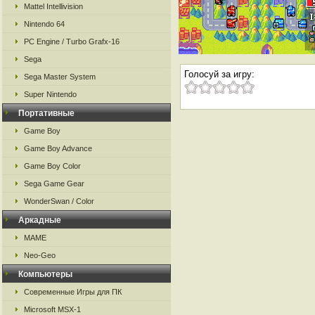
Mattel Intellivision
Nintendo 64
PC Engine / Turbo Grafx-16
Sega
Голосуй за игру:
Sega Master System
Super Nintendo
Портативные
Game Boy
Game Boy Advance
Game Boy Color
Sega Game Gear
WonderSwan / Color
Аркадные
MAME
Neo-Geo
Компьютеры
Современные Игры для ПК
Microsoft MSX-1