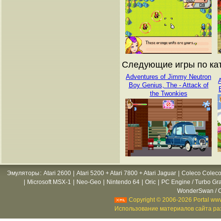
Следующие игры по кат
Adventures of Jimmy Neutron
Boy Genius, The - Attack of
the Twonkies
Эмуляторы
:
Atari 2600
|
Atari 5200 + Atari 7800 + Atari Jaguar
|
Coleco Coleco
|
Microsoft MSX-1
|
Neo-Geo
|
Nintendo 64
|
Oric
|
PC Engine / Turbo Gr
WonderSwan / C
Copyright © 2006-2026 Portal www
Использование материалов сайта раз