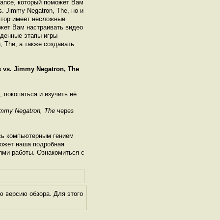
vance, который поможет Вам
s. Jimmy Negatron, The, но и
ятор имеет несложные
ожет Вам настраивать видео
йденные этапы игры
, The, а также создавать
 vs. Jimmy Negatron, The
, покопаться и изучить её
immy Negatron, The
через
сь компьютерным гением
может наша подробная
ями работы. Ознакомиться с
 версию обзора. Для этого