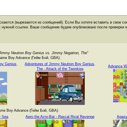
каются (вырезаются из сообщений). Если Вы хотите вставить в свое со
с нужной ссылки. Ваше сообщение будем опубликовано после проверки 
 Jimmy Neutron Boy Genius vs. Jimmy Negatron, The
"
ame Boy Advance (Гейм Бой, GBA):
oy Genius,
Adventures of Jimmy Neutron Boy Genius,
Advance Wa
The - Attack of the Twonkies
me Boy Advance (Гейм Бой, GBA):
y Sea
Aero the Acro-Bat - Rascal Rival Revenge
Agass