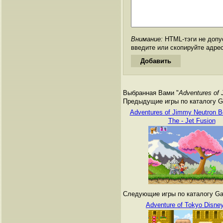
Внимание:
HTML-тэги не допус
введите или скопируйте адре
Выбранная Вами "
Adventures of
Предыдущие игры по каталогу G
Adventures of Jimmy Neutron B
The - Jet Fusion
Следующие игры по каталогу Ga
Adventure of Tokyo Disne