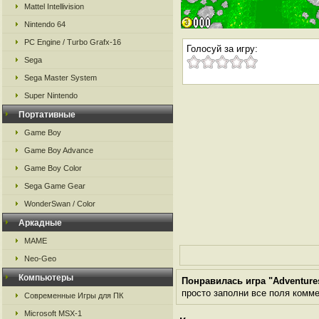
Mattel Intellivision
Nintendo 64
PC Engine / Turbo Grafx-16
Голосуй за игру:
Sega
Sega Master System
Super Nintendo
Портативные
Game Boy
Game Boy Advance
Game Boy Color
Sega Game Gear
WonderSwan / Color
Аркадные
MAME
Neo-Geo
Компьютеры
Понравилась игра "Adventures
просто заполни все поля коммен
Современные Игры для ПК
Microsoft MSX-1