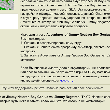
бесплатно скачать с нашего сайта эмулятор Visual Boy Ad
играть не только Adventures of Jimmy Neutron Boy Genius v
практически все другие игры от GBА. Эта программа-эмул
настройки и обладает массой полезных функций. Она пом
и звуки, регулировать систему управления, сохранять про
Adventures of Jimmy Neutron Boy Genius vs. Jimmy Negatron
скриншоты и видеозапись игрового процесса.
Итак, для игры в
Adventures of Jimmy Neutron Boy Genius
Вам необходимо:
1. Скачать и разархивировать саму игру;
2. Скачать с нашего сайта программу-эмулятор, открыть её
настройки;
3. Запустить
Adventures of Jimmy Neutron Boy Genius vs. J
эмулятор.
Если Вы впервые имеете дело с эмуляторами, не являете
или просто забыли, как запускаются игры от GBА, Вам по
инструкции со скриншотами и четкими поэтапными указани
инструкцией-помощником
можно тут
Эту игру поддержали ребята, которые разместили свое сообщение:
 of Jimmy Neutron Boy Genius vs. Jimmy Negatron, The"?
Напиши свою
тария чуть ниже и отметь галочкой, что это обзор, а не комментарий..