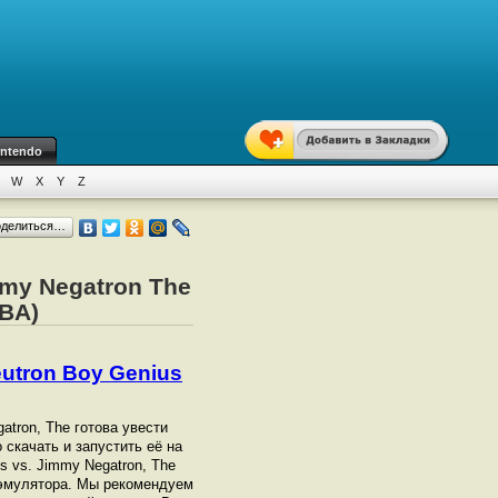
intendo
W
X
Y
Z
оделиться…
mmy Negatron The
GBA)
eutron Boy Genius
atron, The готова увести
 скачать и запустить её на
s vs. Jimmy Negatron, The
эмулятора. Мы рекомендуем