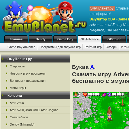
ЭмуПланет.ру:
Старые 
платформах!
Эмулятор GBA (Game 
Adventures of Jimmy Neu
Negatron, The
бесплатно
Главная
Dendy
Game Boy
GBAdvance
GBColor
Game Boy Advance
Программы для запуска игр
Рейтинг игр
Обзоры
Игры
ЭмуПланет.ру
Буква
A
.
О проекте
Скачать игру Adve
Новости игр и программ
бесплатно с эмуля
Вопросы и предложения
Мини Игры
Консоли
Atari 2600
Atari 5200, Atari 7800, Atari Jaguar
ColecoVision
Dendy (Nintendo)