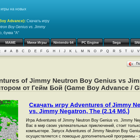
игры на новых
Boy Advance)
:
Скачать игру
tron Boy Genius vs. Jimmy
, буква "A"
MAME
Мини Игры
Nintendo 64
PC Engine
Sega
SN
:
#
A
B
C
D
E
F
G
H
I
J
K
L
M
N
O
P
Q
R
S
T
U
V
П
ntures of Jimmy Neutron Boy Genius vs Ji
тором от Гейм Бой (Game Boy Advance / 
Скачать игру Adventures of Jimmy N
vs. Jimmy Negatron, The (2.14 Мб.)
Игра Adventures of Jimmy Neutron Boy Genius vs. Jimmy Neg
Вас в мир своих увлекательных приключений, стоит только
компьютере. Запуск Adventures of Jimmy Neutron Boy Geniu
осуществляется с помощью дополнительной программы - 