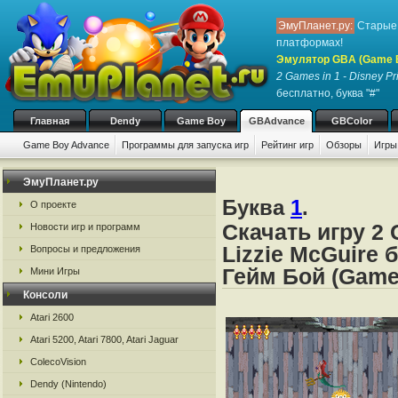
ЭмуПланет.ру:
Старые 
платформах!
Эмулятор GBA (Game 
2 Games in 1 - Disney Pr
бесплатно, буква "#"
Главная
Dendy
Game Boy
GBAdvance
GBColor
Game Boy Advance
Программы для запуска игр
Рейтинг игр
Обзоры
Игры
ЭмуПланет.ру
Буква
1
.
О проекте
Скачать игру 2 
Новости игр и программ
Lizzie McGuire 
Вопросы и предложения
Гейм Бой (Game
Мини Игры
Консоли
Atari 2600
Atari 5200, Atari 7800, Atari Jaguar
ColecoVision
Dendy (Nintendo)