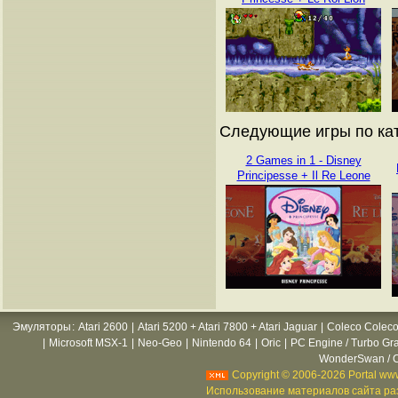
Следующие игры по кат
2 Games in 1 - Disney
Principesse + Il Re Leone
Эмуляторы
:
Atari 2600
|
Atari 5200 + Atari 7800 + Atari Jaguar
|
Coleco Coleco
|
Microsoft MSX-1
|
Neo-Geo
|
Nintendo 64
|
Oric
|
PC Engine / Turbo Gr
WonderSwan / C
Copyright © 2006-2026 Portal www
Использование материалов сайта раз