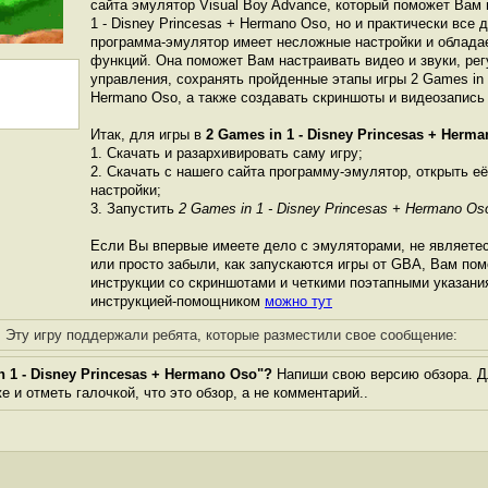
сайта эмулятор Visual Boy Advance, который поможет Вам 
1 - Disney Princesas + Hermano Oso, но и практически все 
программа-эмулятор имеет несложные настройки и облада
функций. Она поможет Вам настраивать видео и звуки, ре
управления, сохранять пройденные этапы игры 2 Games in 1
Hermano Oso, а также создавать скриншоты и видеозапись 
Итак, для игры в
2 Games in 1 - Disney Princesas + Herm
1. Скачать и разархивировать саму игру;
2. Скачать с нашего сайта программу-эмулятор, открыть её
настройки;
3. Запустить
2 Games in 1 - Disney Princesas + Hermano Os
Если Вы впервые имеете дело с эмуляторами, не являете
или просто забыли, как запускаются игры от GBА, Вам по
инструкции со скриншотами и четкими поэтапными указани
инструкцией-помощником
можно тут
Эту игру поддержали ребята, которые разместили свое сообщение:
 1 - Disney Princesas + Hermano Oso"?
Напиши свою версию обзора. Дл
 и отметь галочкой, что это обзор, а не комментарий..