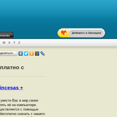
intendo
W
X
Y
Z
оделиться…
сплатно с
rincesas +
 увести Вас в мир своих
тить её на компьютере.
существляется с помощью
бесплатно скачать с нашего