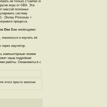
играть не только 2 Games in
другие игры от GBА. Эта
ет массой полезных
гулировать систему
 - Disney Princesas +
игрового процесса.
ano Oso
Вам необходимо:
, покопаться и изучить её
o
через эмулятор.
сь компьютерным гением
может наша подробная
ями работы. Ознакомиться с
я этого просто заполни