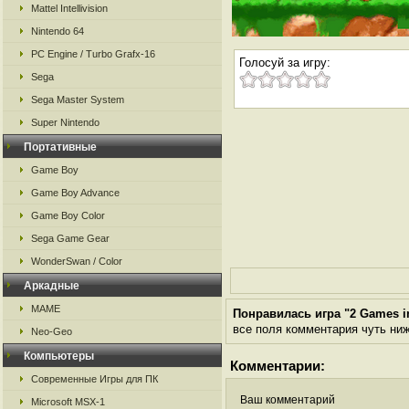
Mattel Intellivision
Nintendo 64
PC Engine / Turbo Grafx-16
Голосуй за игру:
Sega
Sega Master System
Super Nintendo
Портативные
Game Boy
Game Boy Advance
Game Boy Color
Sega Game Gear
WonderSwan / Color
Аркадные
MAME
Понравилась игра "2 Games in
все поля комментария чуть ниже
Neo-Geo
Компьютеры
Комментарии:
Современные Игры для ПК
Ваш комментарий
Microsoft MSX-1