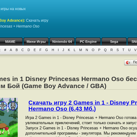
игры на новых
Boy Advance)
:
Скачать игру
rincesas + Hermano Oso
MAME
Мини Игры
Nintendo 64
PC Engine
Sega
SN
:
#
A
B
C
D
E
F
G
H
I
J
K
L
M
N
O
P
Q
R
S
T
U
V
П
mes in 1 Disney Princesas Hermano Oso бе
м Бой (Game Boy Advance / GBA)
Скачать игру 2 Games in 1 - Disney P
Hermano Oso (6.43 Мб.)
Игра 2 Games in 1 - Disney Princesas + Hermano Oso готова
увлекательных приключений, стоит только скачать и запус
Запуск 2 Games in 1 - Disney Princesas + Hermano Oso о
дополнительной программы - эмулятора. Мы рекомендуем 