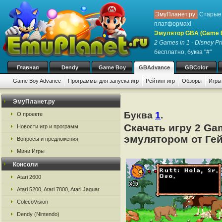
ЭмуПланет.ру:
Старые 
платформах!
Эмулятор GBA (Game 
2 Games in 1 - Disney P
бесплатно, буква "#"
Главная
Dendy
Game Boy
GBAdvance
GBColor
Game Boy Advance
Программы для запуска игр
Рейтинг игр
Обзоры
Игры
ЭмуПланет.ру
Буква
1
.
О проекте
Скачать игру 2 Ga
Новости игр и программ
эмулятором от Гей
Вопросы и предложения
Мини Игры
Консоли
Atari 2600
Atari 5200, Atari 7800, Atari Jaguar
ColecoVision
Dendy (Nintendo)