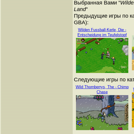
Выбранная Вами "
Wilde
Land
"
Предыдущие игры по ка
GBA):
Wilden Fussball-Kerle, Die -
Entscheidung im Teufelstopf
Следующие игры по кат
Wild Thornberrys, The - Chimp
Chase