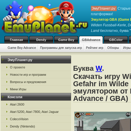
ЭмуПланет.ру:
Старые 
платформах!
Эмулятор GBA (Game 
Wilden Fussball-Kerle, Di
Land
бесплатно, буква 
Главная
Dendy
Game Boy
GBAdvance
GBColor
Game Boy Advance
Программы для запуска игр
Рейтинг игр
Обзоры
Игры
ЭмуПланет.ру
Буква
W
.
О проекте
Скачать игру Wi
Новости игр и программ
Gefahr im Wilde
Вопросы и предложения
эмулятором от 
Мини Игры
Advance / GBA)
Консоли
Atari 2600
Atari 5200, Atari 7800, Atari Jaguar
ColecoVision
Dendy (Nintendo)