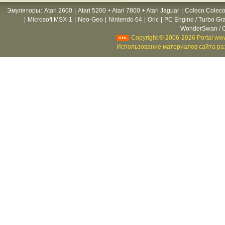
Эмуляторы
:
Atari 2600
|
Atari 5200 + Atari 7800 + Atari Jaguar
|
Coleco Coleco
|
Microsoft MSX-1
|
Neo-Geo
|
Nintendo 64
|
Oric
|
PC Engine / Turbo Gr
WonderSwan / C
Copyright © 2006-2026 Portal www
Использование материалов сайта раз