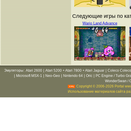
Следующие игры по кат
Wario Land Advance
Эмуляторы
:
Atari 2600
|
Atari 5200 + Atari 7800 + Atari Jaguar
|
Coleco Coleco
|
Microsoft MSX-1
|
Neo-Geo
|
Nintendo 64
|
Oric
|
PC Engine / Turbo Gr
WonderSwan / C
Copyright © 2006-2026 Portal www
Использование материалов сайта раз