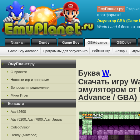
ЭмуПланет.ру:
Старые 
платформах!
Эмулятор GBA (Game 
Wario Land 4
бесплатно,
Главная
Dendy
Game Boy
GBAdvance
GBColor
Game Boy Advance
Программы для запуска игр
Рейтинг игр
Обзоры
Игры
ЭмуПланет.ру
Буква
W
.
О проекте
Скачать игру Wa
Новости игр и программ
эмулятором от 
Вопросы и предложения
Advance / GBA)
Мини Игры
Консоли
Atari 2600
Atari 5200, Atari 7800, Atari Jaguar
ColecoVision
Dendy (Nintendo)