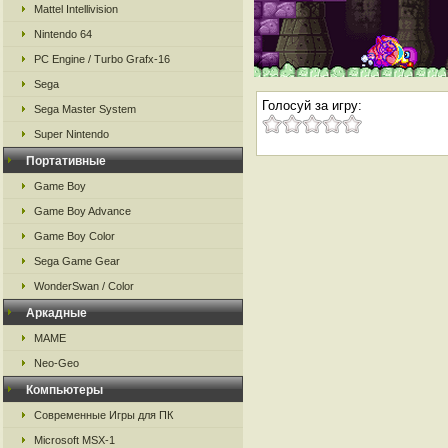
Mattel Intellivision
Nintendo 64
PC Engine / Turbo Grafx-16
Sega
Голосуй за игру:
Sega Master System
Super Nintendo
Портативные
Game Boy
Game Boy Advance
Game Boy Color
Sega Game Gear
WonderSwan / Color
Аркадные
MAME
Neo-Geo
Компьютеры
Современные Игры для ПК
Microsoft MSX-1