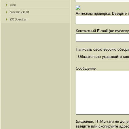
Oric
Sinclair ZX-81
Антиспам проверка: Введите т
ZX Spectrum
Контактный E-mail (не публик
Написать свою версию обзора
Обязательно указывайте свое
Сообщение:
Внимание:
HTML-тэги не допус
введите или скопируйте адре