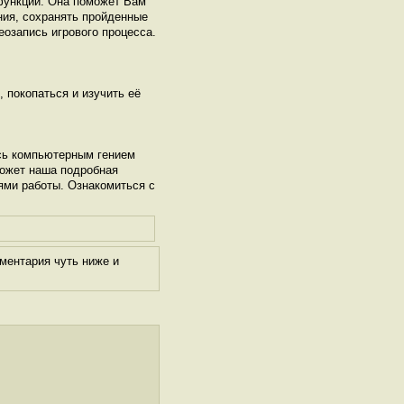
функций. Она поможет Вам
ния, сохранять пройденные
деозапись игрового процесса.
, покопаться и изучить её
сь компьютерным гением
может наша подробная
ями работы. Ознакомиться с
ментария чуть ниже и