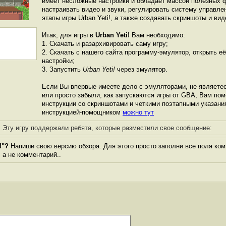
имеет несложные настройки и обладает массой полезных 
настраивать видео и звуки, регулировать систему управле
этапы игры Urban Yeti!, а также создавать скриншоты и ви
Итак, для игры в
Urban Yeti!
Вам необходимо:
1. Скачать и разархивировать саму игру;
2. Скачать с нашего сайта программу-эмулятор, открыть её
настройки;
3. Запустить
Urban Yeti!
через эмулятор.
Если Вы впервые имеете дело с эмуляторами, не являете
или просто забыли, как запускаются игры от GBА, Вам по
инструкции со скриншотами и четкими поэтапными указани
инструкцией-помощником
можно тут
Эту игру поддержали ребята, которые разместили свое сообщение:
!"?
Напиши свою версию обзора. Для этого просто заполни все поля ком
, а не комментарий..