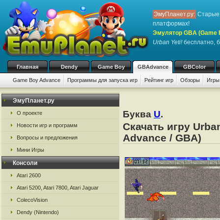
ЭмуПланет.ру:
Старые 
платформах!
Эмулятор GBA (Game 
Urban Yeti!
бесплатно, б
Главная
Dendy
Game Boy
GBAdvance
GBColor
Game Boy Advance
Программы для запуска игр
Рейтинг игр
Обзоры
Игры
ЭмуПланет.ру
Буква
U
.
О проекте
Скачать игру Urba
Новости игр и программ
Advance / GBA)
Вопросы и предложения
Мини Игры
Консоли
Atari 2600
Atari 5200, Atari 7800, Atari Jaguar
ColecoVision
Dendy (Nintendo)