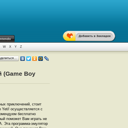
intendo
W
X
Y
Z
оделиться…
й (Game Boy
ьных приключений, стоит
n Yeti! осуществляется с
омендуем бесплатно
орый поможет Вам играть не
GBА. Эта программа-эмулятор