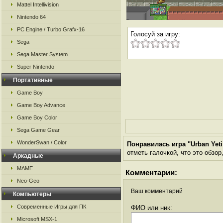
Mattel Intellivision
Nintendo 64
PC Engine / Turbo Grafx-16
Голосуй за игру:
Sega
Sega Master System
Super Nintendo
Портативные
Game Boy
Game Boy Advance
Game Boy Color
Sega Game Gear
WonderSwan / Color
Понравилась игра "Urban Yeti
отметь галочкой, что это обзор
Аркадные
MAME
Комментарии:
Neo-Geo
Ваш комментарий
Компьютеры
Современные Игры для ПК
ФИО или ник:
Microsoft MSX-1