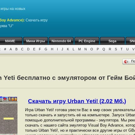
игры на новых
Boy Advance)
:
Скачать игру
уква "U"
MAME
Мини Игры
Nintendo 64
PC Engine
Sega
SN
:
#
A
B
C
D
E
F
G
H
I
J
K
L
M
N
O
P
Q
R
S
T
U
V
П
n Yeti бесплатно с эмулятором от Гейм Бо
Скачать игру Urban Yeti! (2.02 Мб.)
Игра Urban Yeti! готова увести Вас в мир своих увлекател
только скачать и запустить её на компьютере. Запуск Urba
помощью дополнительной программы - эмулятора. Мы рек
скачать с нашего сайта эмулятор Visual Boy Advance, кот
только Urban Yeti!, но и практически все другие игры от 