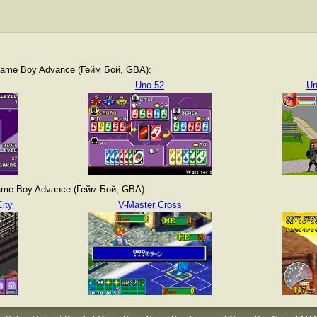
ame Boy Advance (Гейм Бой, GBA):
Uno 52
Un
me Boy Advance (Гейм Бой, GBA):
City
V-Master Cross