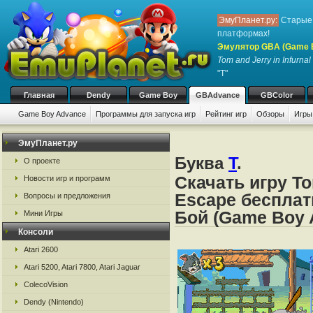
ЭмуПланет.ру:
Старые 
платформах!
Эмулятор GBA (Game 
Tom and Jerry in Infurna
"T"
Главная
Dendy
Game Boy
GBAdvance
GBColor
Game Boy Advance
Программы для запуска игр
Рейтинг игр
Обзоры
Игры
ЭмуПланет.ру
Буква
T
.
О проекте
Скачать игру Tom
Новости игр и программ
Escape бесплат
Вопросы и предложения
Бой (Game Boy 
Мини Игры
Консоли
Atari 2600
Atari 5200, Atari 7800, Atari Jaguar
ColecoVision
Dendy (Nintendo)