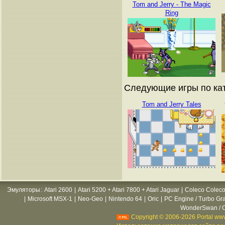
Tom and Jerry - The Magic
Ring
Следующие игры по кат
Tom and Jerry Tales
Эмуляторы
:
Atari 2600
|
Atari 5200 + Atari 7800 + Atari Jaguar
|
Coleco Coleco
|
Microsoft MSX-1
|
Neo-Geo
|
Nintendo 64
|
Oric
|
PC Engine / Turbo Gr
WonderSwan / C
Copyright © 2006-2026 Portal www