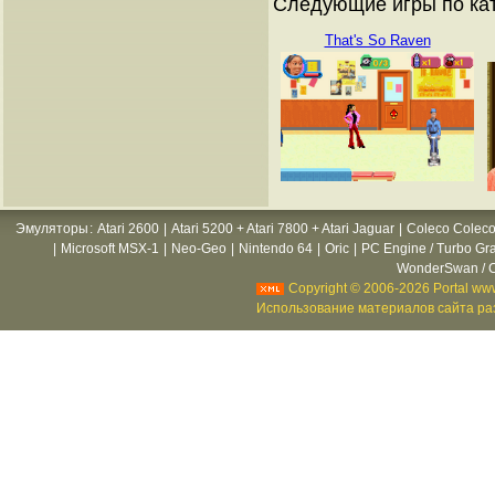
Следующие игры по кат
That's So Raven
Эмуляторы
:
Atari 2600
|
Atari 5200 + Atari 7800 + Atari Jaguar
|
Coleco Coleco
|
Microsoft MSX-1
|
Neo-Geo
|
Nintendo 64
|
Oric
|
PC Engine / Turbo Gr
WonderSwan / C
Copyright © 2006-2026 Portal www
Использование материалов сайта раз