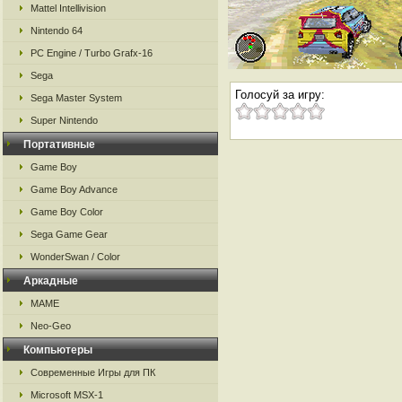
Mattel Intellivision
Nintendo 64
PC Engine / Turbo Grafx-16
Sega
Голосуй за игру:
Sega Master System
Super Nintendo
Портативные
Game Boy
Game Boy Advance
Game Boy Color
Sega Game Gear
WonderSwan / Color
Аркадные
MAME
Neo-Geo
Компьютеры
Современные Игры для ПК
Microsoft MSX-1