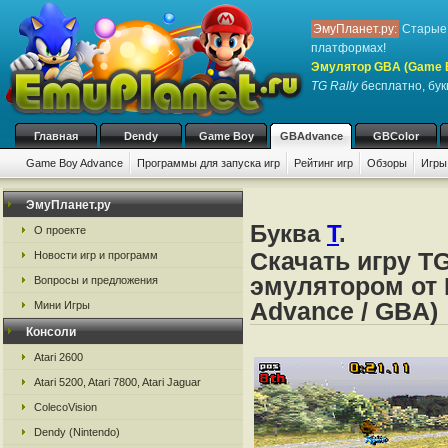
ЭмуПланет.ру:
Старые 
платформах!
Эмулятор GBA (Game 
TG Rally
бесплатно, букв
Главная
Dendy
Game Boy
GBAdvance
GBColor
Game Boy Advance
Программы для запуска игр
Рейтинг игр
Обзоры
Игры
ЭмуПланет.ру
Буква
T
.
О проекте
Скачать игру TG
Новости игр и программ
эмулятором от 
Вопросы и предложения
Advance / GBA)
Мини Игры
Консоли
Atari 2600
Atari 5200, Atari 7800, Atari Jaguar
ColecoVision
Dendy (Nintendo)