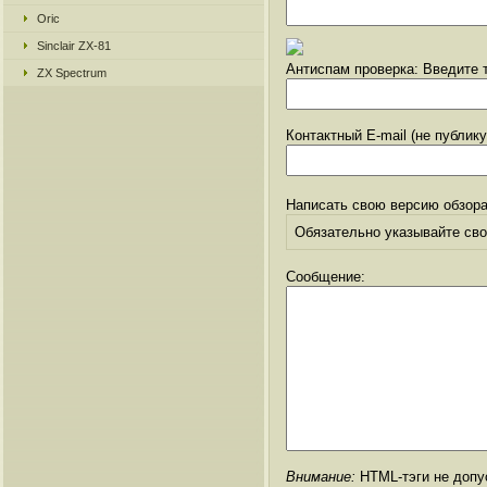
Oric
Sinclair ZX-81
Антиспам проверка: Введите т
ZX Spectrum
Контактный E-mail (не публик
Написать свою версию обзора
Обязательно указывайте свое
Сообщение:
Внимание:
HTML-тэги не допус