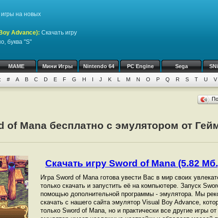
игры на новых
Boy Advance)
:
Скачать игру
, буква "S"
MAME
Мини Игры
Nintendo 64
PC Engine
Sega
SN
:
#
A
B
C
D
E
F
G
H
I
J
K
L
M
N
O
P
Q
R
S
T
U
V
П
d of Mana бесплатно с эмулятором от Гей
Скачать игру Sword of Mana (5.82 Мб.
Игра Sword of Mana готова увести Вас в мир своих увлека
только скачать и запустить её на компьютере. Запуск Swo
помощью дополнительной программы - эмулятора. Мы рек
скачать с нашего сайта эмулятор Visual Boy Advance, кот
только Sword of Mana, но и практически все другие игры о