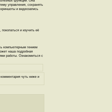
полезных функций. Она
тему управления, сохранять
 скриншоты и видеозапись
, покопаться и изучить её
сь компьютерным гением
может наша подробная
ями работы. Ознакомиться с
 комментария чуть ниже и