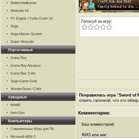
Mattel Intellivision
Nintendo 64
PC Engine / Turbo Grafx-16
Голосуй за игру:
Sega
Sega Master System
Super Nintendo
Портативные
Game Boy
Game Boy Advance
Game Boy Color
Sega Game Gear
WonderSwan / Color
Понравилась игра "Sword of 
Аркадные
отметь галочкой, что это обзор
MAME
Комментарии:
Neo-Geo
Компьютеры
Ваш комментарий
Современные Игры для ПК
ФИО или ник:
Microsoft MSX-1