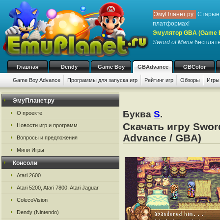
ЭмуПланет.ру:
Старые 
платформах!
Эмулятор GBA (Game 
Sword of Mana
бесплатно
Главная
Dendy
Game Boy
GBAdvance
GBColor
Game Boy Advance
Программы для запуска игр
Рейтинг игр
Обзоры
Игры
ЭмуПланет.ру
Буква
S
.
О проекте
Скачать игру Swor
Новости игр и программ
Advance / GBA)
Вопросы и предложения
Мини Игры
Консоли
Atari 2600
Atari 5200, Atari 7800, Atari Jaguar
ColecoVision
Dendy (Nintendo)