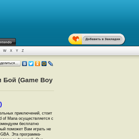
intendo
W
X
Y
Z
оделиться…
м Бой (Game Boy
)
тельных приключений, стоит
rd of Mana осуществляется с
омендуем бесплатно
орый поможет Вам играть не
т GBА. Эта программа-