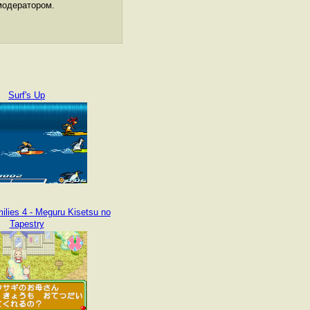
модератором.
Surf's Up
ilies 4 - Meguru Kisetsu no
Tapestry