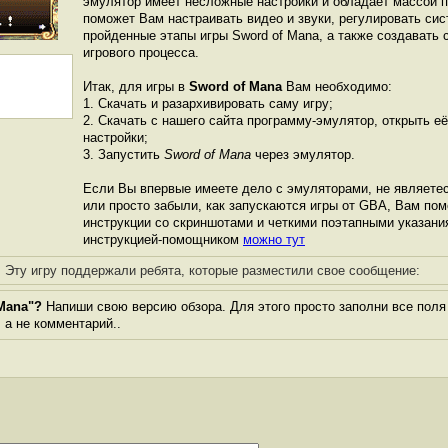
эмулятор имеет несложные настройки и обладает массой 
поможет Вам настраивать видео и звуки, регулировать сис
пройденные этапы игры Sword of Mana, а также создавать
игрового процесса.
Итак, для игры в
Sword of Mana
Вам необходимо:
1. Скачать и разархивировать саму игру;
2. Скачать с нашего сайта программу-эмулятор, открыть её
настройки;
3. Запустить
Sword of Mana
через эмулятор.
Если Вы впервые имеете дело с эмуляторами, не являете
или просто забыли, как запускаются игры от GBА, Вам по
инструкции со скриншотами и четкими поэтапными указани
инструкцией-помощником
можно тут
Эту игру поддержали ребята, которые разместили свое сообщение:
Mana"?
Напиши свою версию обзора. Для этого просто заполни все поля
, а не комментарий..