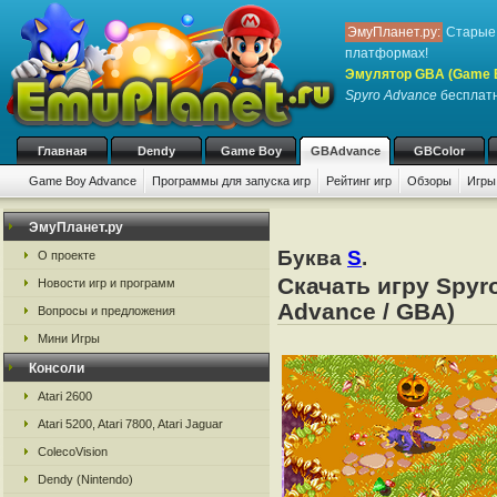
ЭмуПланет.ру:
Старые 
платформах!
Эмулятор GBA (Game 
Spyro Advance
бесплатно
Главная
Dendy
Game Boy
GBAdvance
GBColor
Game Boy Advance
Программы для запуска игр
Рейтинг игр
Обзоры
Игры
ЭмуПланет.ру
Буква
S
.
О проекте
Скачать игру Spyr
Новости игр и программ
Advance / GBA)
Вопросы и предложения
Мини Игры
Консоли
Atari 2600
Atari 5200, Atari 7800, Atari Jaguar
ColecoVision
Dendy (Nintendo)