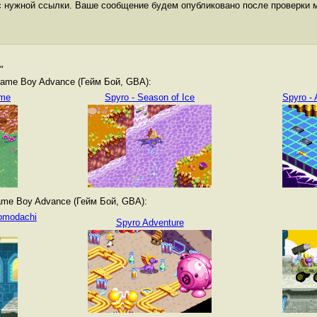
с нужной ссылки. Ваше сообщение будем опубликовано после проверки 
"
ame Boy Advance (Гейм Бой, GBA):
ame
Spyro - Season of Ice
Spyro - 
me Boy Advance (Гейм Бой, GBA):
omodachi
Spyro Adventure