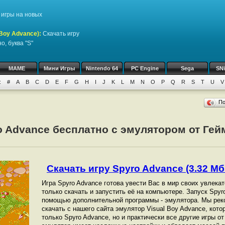
игры на новых
Boy Advance)
:
Скачать игру
, буква "S"
MAME
Мини Игры
Nintendo 64
PC Engine
Sega
SN
:
#
A
B
C
D
E
F
G
H
I
J
K
L
M
N
O
P
Q
R
S
T
U
V
П
o Advance бесплатно с эмулятором от Гей
Скачать игру Spyro Advance (3.32 Мб
Игра Spyro Advance готова увести Вас в мир своих увлека
только скачать и запустить её на компьютере. Запуск Spy
помощью дополнительной программы - эмулятора. Мы рек
скачать с нашего сайта эмулятор Visual Boy Advance, кот
только Spyro Advance, но и практически все другие игры о