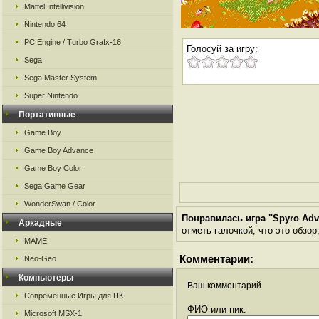
Mattel Intellivision
Nintendo 64
PC Engine / Turbo Grafx-16
Голосуй за игру:
Sega
Sega Master System
Super Nintendo
Портативные
Game Boy
Game Boy Advance
Game Boy Color
Sega Game Gear
WonderSwan / Color
Понравилась игра "Spyro Ad
Аркадные
отметь галочкой, что это обзор
MAME
Комментарии:
Neo-Geo
Компьютеры
Ваш комментарий
Современные Игры для ПК
ФИО или ник:
Microsoft MSX-1