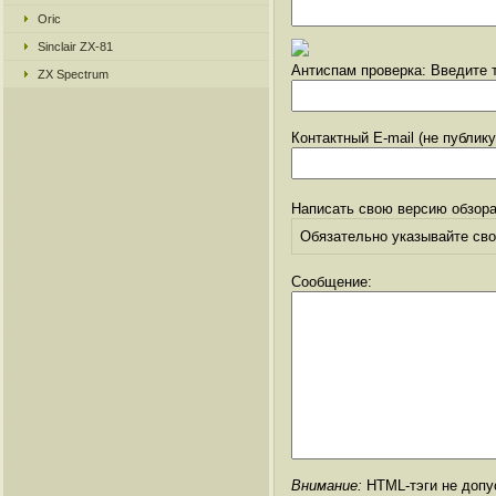
Oric
Sinclair ZX-81
Антиспам проверка: Введите т
ZX Spectrum
Контактный E-mail (не публик
Написать свою версию обзора
Обязательно указывайте свое
Сообщение:
Внимание:
HTML-тэги не допус