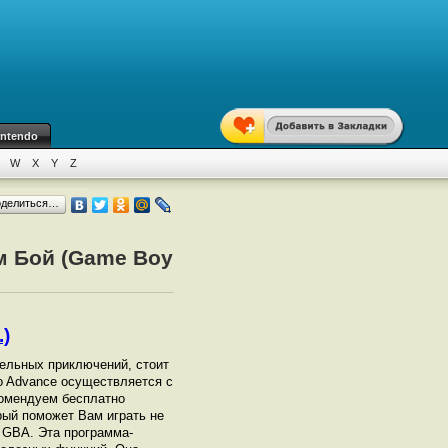
intendo
W
X
Y
Z
оделиться…
м Бой (Game Boy
.)
тельных приключений, стоит
ro Advance осуществляется с
омендуем бесплатно
орый поможет Вам играть не
т GBА. Эта программа-