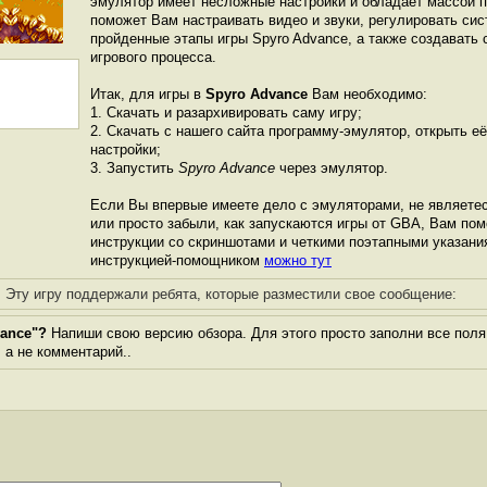
эмулятор имеет несложные настройки и обладает массой 
поможет Вам настраивать видео и звуки, регулировать сис
пройденные этапы игры Spyro Advance, а также создавать
игрового процесса.
Итак, для игры в
Spyro Advance
Вам необходимо:
1. Скачать и разархивировать саму игру;
2. Скачать с нашего сайта программу-эмулятор, открыть её
настройки;
3. Запустить
Spyro Advance
через эмулятор.
Если Вы впервые имеете дело с эмуляторами, не являете
или просто забыли, как запускаются игры от GBА, Вам по
инструкции со скриншотами и четкими поэтапными указани
инструкцией-помощником
можно тут
Эту игру поддержали ребята, которые разместили свое сообщение:
vance"?
Напиши свою версию обзора. Для этого просто заполни все поля
, а не комментарий..