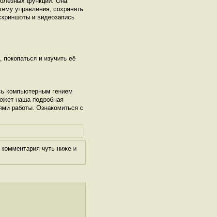
полезных функций. Она
тему управления, сохранять
 скриншоты и видеозапись
, покопаться и изучить её
сь компьютерным гением
может наша подробная
ями работы. Ознакомиться с
 комментария чуть ниже и