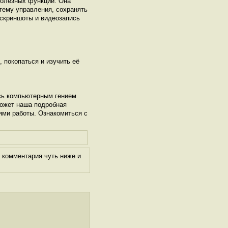
полезных функций. Она
тему управления, сохранять
 скриншоты и видеозапись
, покопаться и изучить её
сь компьютерным гением
может наша подробная
ями работы. Ознакомиться с
 комментария чуть ниже и