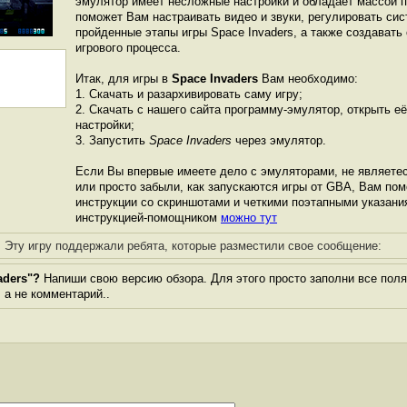
эмулятор имеет несложные настройки и обладает массой 
поможет Вам настраивать видео и звуки, регулировать сис
пройденные этапы игры Space Invaders, а также создавать
игрового процесса.
Итак, для игры в
Space Invaders
Вам необходимо:
1. Скачать и разархивировать саму игру;
2. Скачать с нашего сайта программу-эмулятор, открыть её
настройки;
3. Запустить
Space Invaders
через эмулятор.
Если Вы впервые имеете дело с эмуляторами, не являете
или просто забыли, как запускаются игры от GBА, Вам по
инструкции со скриншотами и четкими поэтапными указани
инструкцией-помощником
можно тут
Эту игру поддержали ребята, которые разместили свое сообщение:
aders"?
Напиши свою версию обзора. Для этого просто заполни все поля
, а не комментарий..