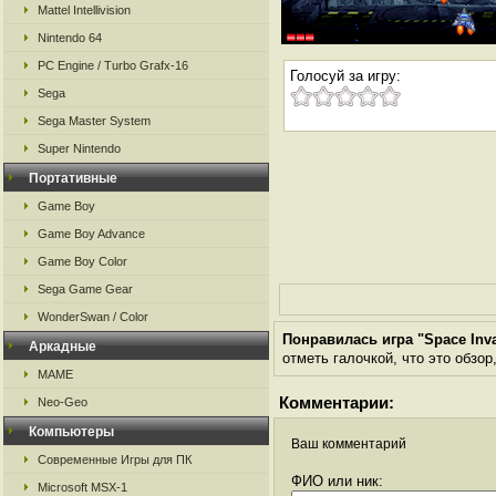
Mattel Intellivision
Nintendo 64
PC Engine / Turbo Grafx-16
Голосуй за игру:
Sega
Sega Master System
Super Nintendo
Портативные
Game Boy
Game Boy Advance
Game Boy Color
Sega Game Gear
WonderSwan / Color
Понравилась игра "Space Inv
Аркадные
отметь галочкой, что это обзор
MAME
Комментарии:
Neo-Geo
Компьютеры
Ваш комментарий
Современные Игры для ПК
ФИО или ник:
Microsoft MSX-1