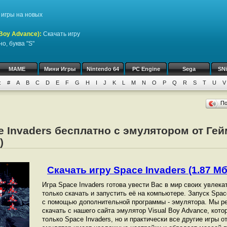
игры на новых
Boy Advance)
:
Скачать игру
о, буква "S"
MAME
Мини Игры
Nintendo 64
PC Engine
Sega
SN
:
#
A
B
C
D
E
F
G
H
I
J
K
L
M
N
O
P
Q
R
S
T
U
V
П
e Invaders бесплатно с эмулятором от Ге
)
Скачать игру Space Invaders (1.87 Мб
Игра Space Invaders готова увести Вас в мир своих увлек
только скачать и запустить её на компьютере. Запуск Spa
с помощью дополнительной программы - эмулятора. Мы р
скачать с нашего сайта эмулятор Visual Boy Advance, кот
только Space Invaders, но и практически все другие игры 