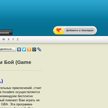
intendo
W
X
Y
Z
оделиться…
йм Бой (Game
.)
ательных приключений, стоит
ce Invaders осуществляется
екомендуем бесплатно
орый поможет Вам играть не
от GBА. Эта программа-