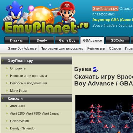
ЭмуПланет.ру:
Старые 
платформах!
Эмулятор GBA (Game 
Space Invaders
бесплатн
Главная
Dendy
Game Boy
GBAdvance
GBColor
Game Boy Advance
Программы для запуска игр
Рейтинг игр
Обзоры
Игры
ЭмуПланет.ру
Буква
S
.
О проекте
Скачать игру Spac
Новости игр и программ
Boy Advance / GBA
Вопросы и предложения
Мини Игры
Консоли
Atari 2600
Atari 5200, Atari 7800, Atari Jaguar
ColecoVision
Dendy (Nintendo)