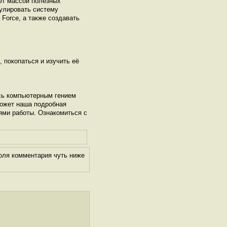
ет массой полезных
гулировать систему
Force, а также создавать
, покопаться и изучить её
сь компьютерным гением
может наша подробная
ями работы. Ознакомиться с
оля комментария чуть ниже