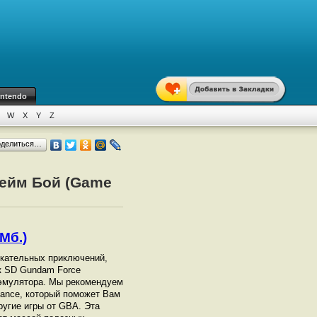
intendo
W
X
Y
Z
оделиться…
Гейм Бой (Game
Мб.)
екательных приключений,
ск SD Gundam Force
эмулятора. Мы рекомендуем
vance, который поможет Вам
ругие игры от GBА. Эта