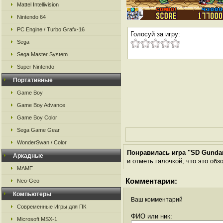
Mattel Intellivision
Nintendo 64
PC Engine / Turbo Grafx-16
Голосуй за игру:
Sega
Sega Master System
Super Nintendo
Портативные
Game Boy
Game Boy Advance
Game Boy Color
Sega Game Gear
WonderSwan / Color
Понравилась игра "SD Gunda
Аркадные
и отметь галочкой, что это обз
MAME
Комментарии:
Neo-Geo
Компьютеры
Ваш комментарий
Современные Игры для ПК
ФИО или ник:
Microsoft MSX-1