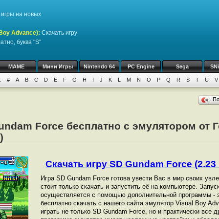
игры на новых
Boy Advance)
:
Скачать игру
тно, буква "S"
MAME
Мини Игры
Nintendo 64
PC Engine
Sega
SN
:
#
A
B
C
D
E
F
G
H
I
J
K
L
M
N
O
P
Q
R
S
T
U
V
П
Gundam Force бесплатно с эмулятором от 
)
Скачать игру SD Gundam Force (2.23 
Игра SD Gundam Force готова увести Вас в мир своих увл
стоит только скачать и запустить её на компьютере. Запу
осуществляется с помощью дополнительной программы - 
бесплатно скачать с нашего сайта эмулятор Visual Boy Ad
играть не только SD Gundam Force, но и практически все д