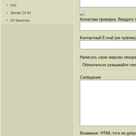
Oric
Sinclair ZX-81
Антиспам проверка: Введите т
ZX Spectrum
Контактный E-mail (не публик
Написать свою версию обзора
Обязательно указывайте свое
Сообщение:
Внимание:
HTML-тэги не допус