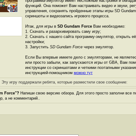
программа-эмулятор имеет несложные настройки и облада
функций. Она поможет Вам настраивать видео и звуки, ре
управления, сохранять пройденные этапы игры SD Gundam 
скриншоты и видеозапись игрового процесса.
Итак, для игры в
SD Gundam Force
Вам необходимо:
1. Скачать и разархивировать саму игру;
2. Скачать с нашего сайта программу-эмулятор, открыть её
настройки;
3. Запустить
SD Gundam Force
через эмулятор.
Если Вы впервые имеете дело с эмуляторами, не являете
или просто забыли, как запускаются игры от GBА, Вам по
инструкции со скриншотами и четкими поэтапными указани
инструкцией-помощником
можно тут
Эту игру поддержали ребята, которые разместили свое сообщение:
m Force"?
Напиши свою версию обзора. Для этого просто заполни все п
ор, а не комментарий..