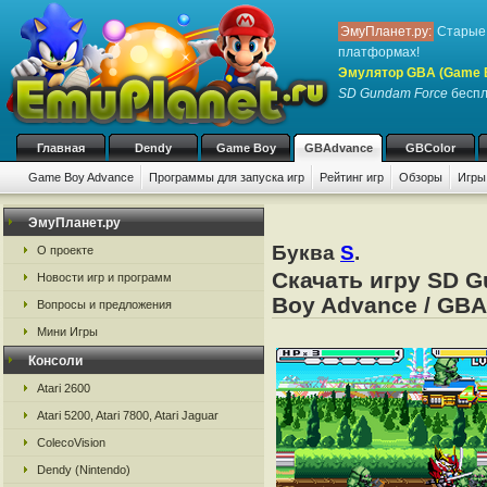
ЭмуПланет.ру:
Старые 
платформах!
Эмулятор GBA (Game 
SD Gundam Force
беспла
Главная
Dendy
Game Boy
GBAdvance
GBColor
Game Boy Advance
Программы для запуска игр
Рейтинг игр
Обзоры
Игры
ЭмуПланет.ру
Буква
S
.
О проекте
Скачать игру SD 
Новости игр и программ
Boy Advance / GBA
Вопросы и предложения
Мини Игры
Консоли
Atari 2600
Atari 5200, Atari 7800, Atari Jaguar
ColecoVision
Dendy (Nintendo)